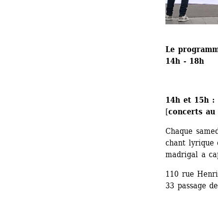
Le programme
14h - 18h
14h et 15h
:
[
concerts au
Chaque samedi
chant lyrique
madrigal a ca
110 rue Henri
33 passage de