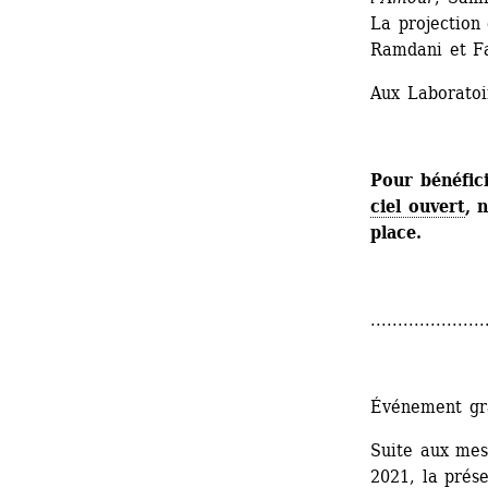
La projection 
Ramdani et F
Aux Laboratoi
Pour bénéfic
ciel ouvert
, 
place.
.....................
Événement gr
Suite aux mesu
2021, la prése