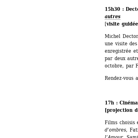
15h30
:
Dect
autres
[
visite guidée
Michel Dector
une visite des
enregistrée et
par deux autr
octobre, par F
Rendez-vous a
17h : Cinéma
[projection d
Films choisis
d’ombres
, Fat
l’Amour
, Sami