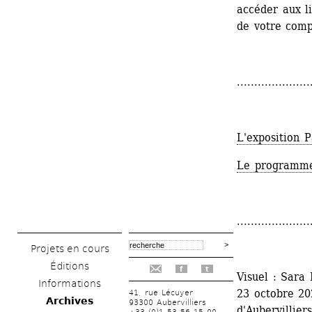
accéder aux l
de votre comp
.....................
L'exposition 
Le programme 
.....................
Projets en cours
Éditions
f
t
Visuel : Sara 
Informations
23 octobre 20
41, rue Lécuyer
Archives
93300 Aubervilliers
d'Aubervilliers