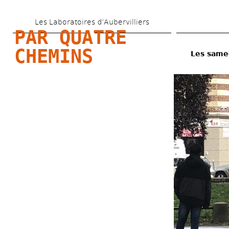
Aller 
Les Laboratoires d’Aubervilliers
au 
PAR QUATRE 
contenu 
CHEMINS
Les samed
principal