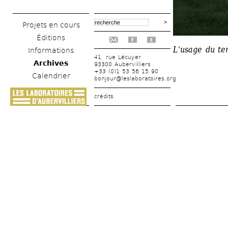
Projets en cours
Éditions
f
t
L'usage du te
Informations
41, rue Lécuyer
Archives
93300 Aubervilliers
+33 (0)1 53 56 15 90
Calendrier
bonjour@leslaboratoires.org
crédits