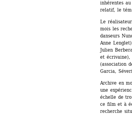
inhérentes au 
relatif, le té
Le réalisateu
mois les reche
danseurs Nuno
Anne Lenglet),
Julien Berbera
et écrivaine),
(association d
Garcia, Séveri
Archive en mo
une expérience
échelle de tro
ce film et à é
recherche sit