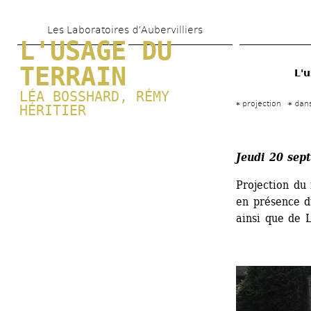
Aller 
Les Laboratoires d’Aubervilliers
au 
L'USAGE DU 
contenu 
TERRAIN
L'u
principal
LÉA BOSSHARD
, 
RÉMY 
projection
dan
HÉRITIER
Jeudi 20 sep
Projection du 
en présence d
ainsi que de 