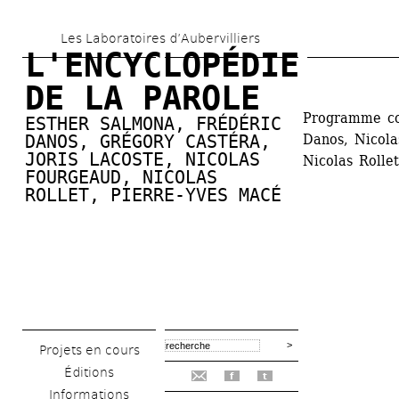
Aller 
Les Laboratoires d’Aubervilliers
au 
L'ENCYCLOPÉDIE 
contenu 
DE LA PAROLE
principal
Programme con
ESTHER SALMONA
, 
FRÉDÉRIC 
DANOS
, 
GRÉGORY CASTÉRA
, 
Danos, Nicola
JORIS LACOSTE
, 
NICOLAS 
Nicolas Rolle
FOURGEAUD
, 
NICOLAS 
ROLLET
, 
PIERRE-YVES MACÉ
Projets en cours
Éditions
f
t
Informations