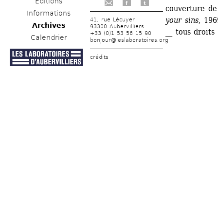
Éditions
f
t
couverture de 
Informations
your sins
, 196
41, rue Lécuyer
Archives
93300 Aubervilliers
__ tous droits
+33 (0)1 53 56 15 90
Calendrier
bonjour@leslaboratoires.org
crédits