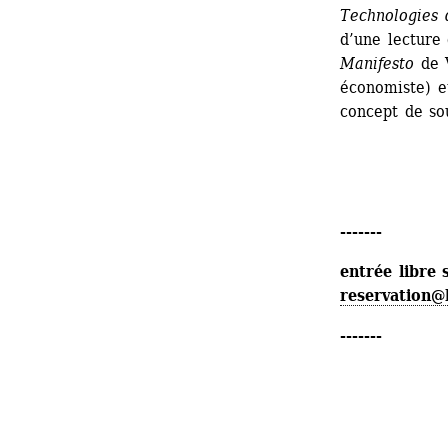
Technologies 
d’une lecture 
Manifesto
de V
économiste) e
concept de sou
-------
entrée libre 
reservation@
-------