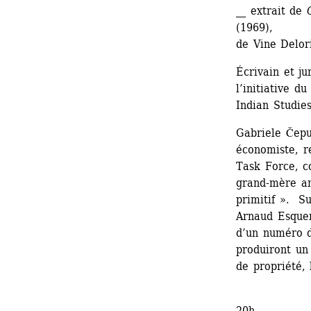
__ extrait de
C
(1969), 
de Vine Delori
Écrivain et ju
l’initiative d
Indian Studies
Gabriele Čepu
économiste, re
Task Force, c
grand-mère am
primitif ». Su
Arnaud Esquer
d’un numéro 
produiront un 
de propriété, 
20h