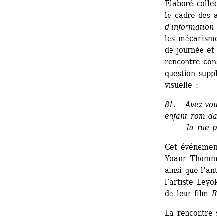
Élaboré collec
le cadre des 
d’information 
les mécanismes
de journée et 
rencontre con
question supp
visuelle :
81. Avez-vous
enfant rom da
la rue parce
Cet événement
Yoann Thommer
ainsi que l’an
l’artiste Leyo
de leur film 
R
La rencontre 