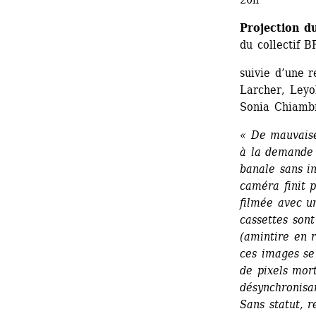
Projection du
du collectif
suivie d’une 
Larcher, Leyo
Sonia Chiamb
« De mauvaise
à la demande d
banale sans in
caméra finit 
filmée avec u
cassettes son
(amintire en r
ces images se
de pixels mort
désynchronisa
Sans statut, r