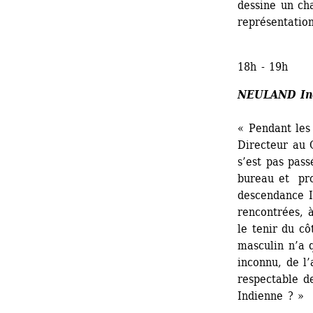
dessine un ch
représentatio
18h - 19h
NEULAND In
« Pendant les
Directeur au C
s’est pas pass
bureau et pro
descendance I
rencontrées, à
le tenir du c
masculin n’a q
inconnu, de l’
respectable de
Indienne ? »