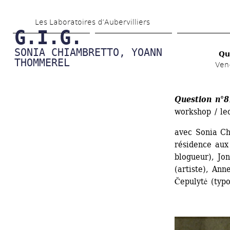
Aller 
Les Laboratoires d’Aubervilliers
au 
G.I.G.
contenu 
SONIA CHIAMBRETTO, YOANN 
Qu
principal
THOMMEREL
Ven
Question n°8
workshop / lec
avec Sonia C
résidence aux 
blogueur), Jo
(artiste), Ann
Čepulytė (typ