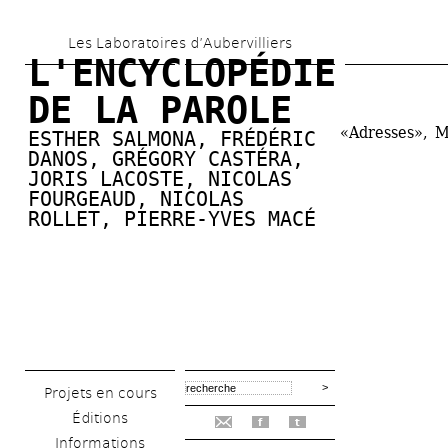
Aller 
Les Laboratoires d’Aubervilliers
au 
L'ENCYCLOPÉDIE 
contenu 
DE LA PAROLE
principal
«Adresses», M
ESTHER SALMONA
, 
FRÉDÉRIC 
DANOS
, 
GRÉGORY CASTÉRA
, 
JORIS LACOSTE
, 
NICOLAS 
FOURGEAUD
, 
NICOLAS 
ROLLET
, 
PIERRE-YVES MACÉ
Projets en cours
Éditions
f
t
Informations