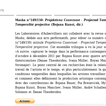
Aller 
au 
ers
contenu 
Maska n°149/150: 
Projektivna Casovnost - Projected Temp
principal
Temporalité projective 
(Bojana Kunst, dir.)
Les Laboratoires d'Aubervilliers ont collaboré avec la revue s
Maska
, dédiée aux arts performatifs, pour éditer ce numéro d
(n°149/150) intitulé 
Projektivna Casovnost - Projected Tempora
Temporalité projective.
Cet ensemble trilingue a vu le jour su
«A suivre: capturer le temps dans la performance contempor
d’octobre à décembre 2011 par Bojana Kunst avec quatre artis
théoricien/nes (Danae Theodoridou, Ivana Müller, Boyan Man
Štromajer). Le point central de ces recherches était la relati
travail de l’artiste et le temps, et plus particulièrement la qu
conditions temporelles dans lesquelles les artistes travaillent
et comment elles définissent la production artistique contemp
Avec des contributions de: Bojana Bauer, Pia Brezavšček, Myrt
Bojana Kunst, Boyan Manchev, Ivana Müller, André Schallen
Solomon et Danae Theodoridou.