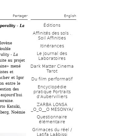
Partager 
English
Éditions
orality - La 
Affinités des sols . 
Soil Affinities
lovène 
Itinérances
ouble 
Le Journal des 
lity - La 
Laboratoires
ite au projet 
aine» mené 
Dark Matter Cinema 
Tarot
tes et 
chev et Igor 
Du film performatif 
on entre le 
Encyclopédie 
estion des 
pratique Portraits 
 aujourd’hui 
d’Aubervilliers
oraine. 
ZARBA LONSA 
o Katsiki, 
_O_O__O MESONYA/
berg, Noémie 
Questionnaire 
élémentaire
Grimaces du réel / 
Latifa Laâbissi