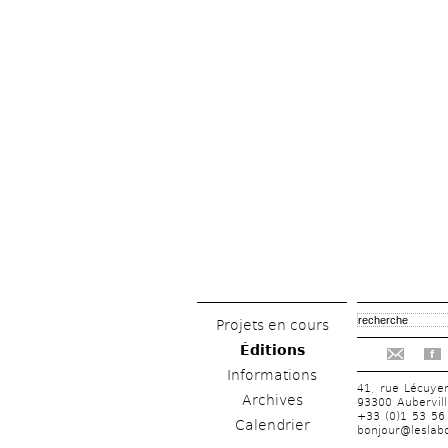
Projets en cours
Éditions
f
Informations
41, rue Lécuye
Archives
93300 Aubervill
+33 (0)1 53 56
Calendrier
bonjour@leslabo