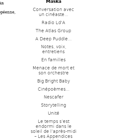
Maska
ka
Conversation avec 
péenne, 
un cinéaste...
Radio Ld'A
The Atlas Group
A Deep Puddle...
Notes, voix, 
entretiens 
En familles
Menace de mort et 
son orchestre
Big Bright Baby
Cinépoèmes...
Nescafer
Storytelling
Unité
Le temps s’est 
endormi dans le 
soleil de l’après-midi 
– Les Appendices 