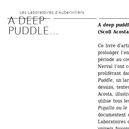
Aller 
Les Laboratoires d’Aubervilliers
au 
A DEEP 
contenu 
A deep puddl
PUDDLE...
(Scoli Acosta
principal
Ce livre d’art
prolonger l’en
période au co
Nerval l’ont c
proliférant da
Puddle
, un la
dessins, texte
Acosta, illust
utilise tous l
Piquillo ou l
documentent c
Laboratoires d
univers foison