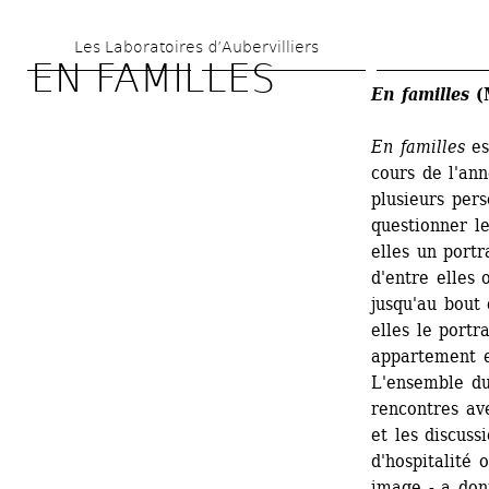
Aller 
Les Laboratoires d’Aubervilliers
au 
EN FAMILLES
contenu 
En familles
(M
principal
En familles
es
cours de l'ann
plusieurs per
questionner le
elles un portr
d'entre elles 
jusqu'au bout 
elles le portr
appartement e
L'ensemble du 
rencontres ave
et les discuss
d'hospitalité 
image - a don