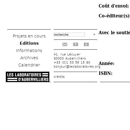
Coût d'envoi:
Co-éditeur(s)
Avec le soutie
Projets en cours
Éditions
f
t
Informations
41, rue Lécuyer
Archives
93300 Aubervilliers
+33 (0)1 53 56 15 90
Année: 
Calendrier
bonjour@leslaboratoires.org
ISBN: 
crédits