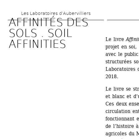
Aller 
Les Laboratoires d’Aubervilliers
au 
AFFINITÉS DES 
contenu 
SOLS . SOIL 
principal
Le livre 
Affini
AFFINITIES
projet en soi,
avec le publi
structurées so
Laboratoires d
2018.
Le livre se s
et blanc et d’
Ces deux ensem
circulation en
fonctionnant e
de l’histoire à
agricoles du M