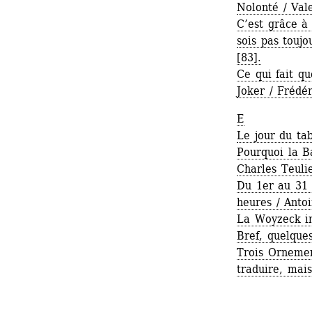
Nolonté / Val
C’est grâce à 
sois pas toujo
[83].
Ce qui fait qu
Joker / Frédér
E
Le jour du ta
Pourquoi la B
Charles Teulie
Du 1er au 31 
heures / Antoi
La Woyzeck in
Bref, quelque
Trois Orneme
traduire, mai