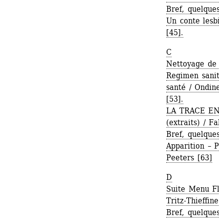
Bref, quelque
Un conte lesb
[45].
C
Nettoyage de 
Regimen sanita
santé / Ondin
[53].
LA TRACE EN A
(extraits) / F
Bref, quelque
Apparition – P
Peeters [63]
D
Suite Menu Fl
Tritz-Thieffine
Bref, quelque