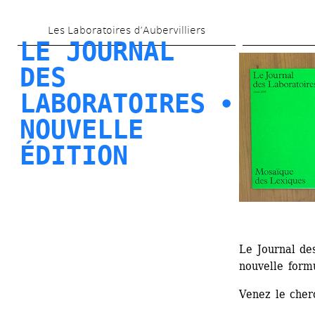
Skip 
Les Laboratoires d’Aubervilliers
to 
LE JOURNAL 
main 
DES 
content
LABORATOIRES ⦁ 
NOUVELLE 
ÉDITION
Le Journal de
nouvelle form
Venez le cher