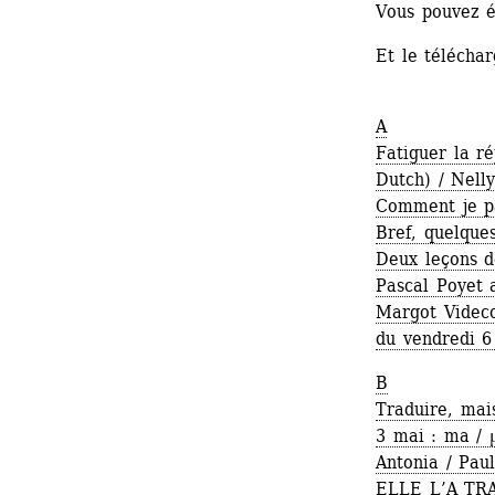
Vous pouvez 
Et le téléchar
A
Fatiguer la ré
Dutch) / Nell
Comment je pa
Bref, quelque
Deux leçons d
Pascal Poyet a
Margot Videco
du vendredi 6
B
Traduire, mais
3 mai : ma / 
Antonia / Pau
ELLE L’A TRA