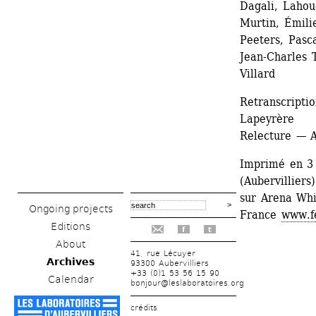
Dagali, Lahou
Murtin, Émili
Peeters, Pasc
Jean-Charles T
Villard
Retranscripti
Lapeyrère
Relecture — 
Imprimé en 3 
(Aubervilliers)
sur Arena Whi
Ongoing projects
France 
www.fe
Editions
f
t
About
41, rue Lécuyer
Archives
93300 Aubervilliers
+33 (0)1 53 56 15 90
Calendar
bonjour@leslaboratoires.org
crédits