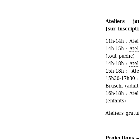
Ateliers — ja
[sur inscript
11h-14h : 
Atel
14h-15h : 
Ate
(tout public)
14h-18h : 
Atel
15h-18h : 
Ate
15h30-17h30 :
Bruschi (adult
16h-18h : Ate
(enfants)
Ateliers gratu
Projections 