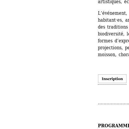
artistiques, é
L’événement, f
habitant·es, ar
des traditions
biodiversité, l
formes d’expr
projections, p
moisson, chora
.....................
PROGRAMM