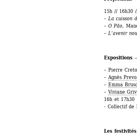
15h // 16h30 
– La cuisson 
– O Pão
, Mano
– L’avenir nou
Expositions —
– Pierre Cret
– 
Agnès Prevo
– 
Emma Brusc
– 
Viviane Gri
16h et 17h30 
- Collectif d
Les festivités