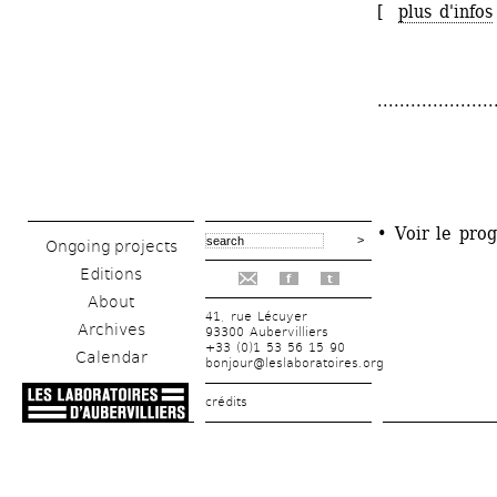
[ 
plus d'infos
.....................
• Voir le pro
Ongoing projects
Editions
f
t
About
41, rue Lécuyer
Archives
93300 Aubervilliers
+33 (0)1 53 56 15 90
Calendar
bonjour@leslaboratoires.org
crédits