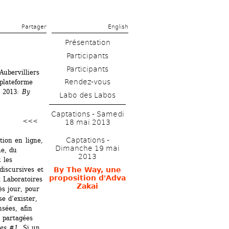
Partager 
English
Présentation
ubervilliers 
Rendez-vous
plateforme 
 2013: 
By 
Labo des Labos
Captations - Samedi 
<<<
18 mai 2013
Captations - 
ion en ligne, 
Dimanche 19 mai 
e, du 
2013
les 
iscursives et 
By The Way, une 
proposition d'Adva 
 Laboratoires 
Zakai
s jour, pour 
 d’exister, 
ées, afin 
 partagées 
res #1
. Si un 