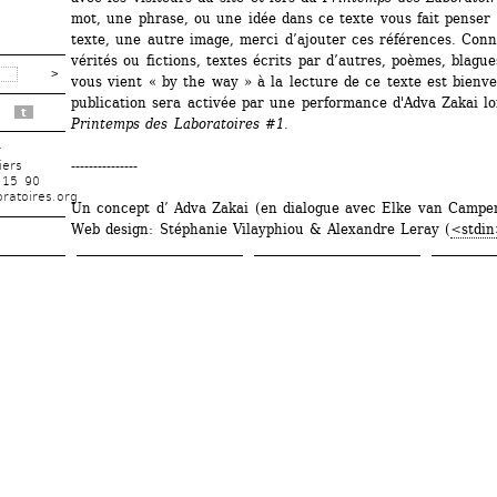
mot, une phrase, ou une idée dans ce texte vous fait penser 
texte, une autre image, merci d’ajouter ces références. Conna
vérités ou fictions, textes écrits par d’autres, poèmes, blagues
vous vient « by the way » à la lecture de ce texte est bienve
publication sera activée par une performance d'Adva Zakai lo
t
Printemps des Laboratoires #1
.
r
---------------
iers
 15 90
ratoires.org
Un concept d’ Adva Zakai (en dialogue avec Elke van Campe
Web design: Stéphanie Vilayphiou & Alexandre Leray (
<stdi