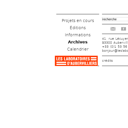
Projets en cours
Éditions
f
Informations
41, rue Lécuye
Archives
93300 Aubervill
+33 (0)1 53 56
Calendrier
bonjour@leslabo
crédits