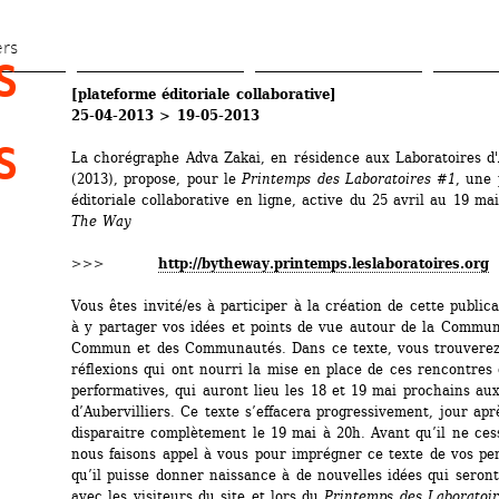
Aller 
au 
ers
 
contenu 
[plateforme éditoriale collaborative]
principal
25-04-2013 > 19-05-2013
 
La chorégraphe Adva Zakai, en résidence aux Laboratoires d'A
(2013), propose, pour le 
Printemps des Laboratoires #1
, une 
éditoriale collaborative en ligne, active du 25 avril au 19 mai
The Way
>>> 
http://bytheway.printemps.leslaboratoires.org
Vous êtes invité/es à participer à la création de cette publicat
à y partager vos idées et points de vue autour de la Commun
Commun et des Communautés. Dans ce texte, vous trouverez 
réflexions qui ont nourri la mise en place de ces rencontres d
performatives, qui auront lieu les 18 et 19 mai prochains aux
d’Aubervilliers. Ce texte s’effacera progressivement, jour aprè
disparaitre complètement le 19 mai à 20h. Avant qu’il ne cesse
nous faisons appel à vous pour imprégner ce texte de vos pens
qu’il puisse donner naissance à de nouvelles idées qui seront
avec les visiteurs du site et lors du 
Printemps des Laboratoi