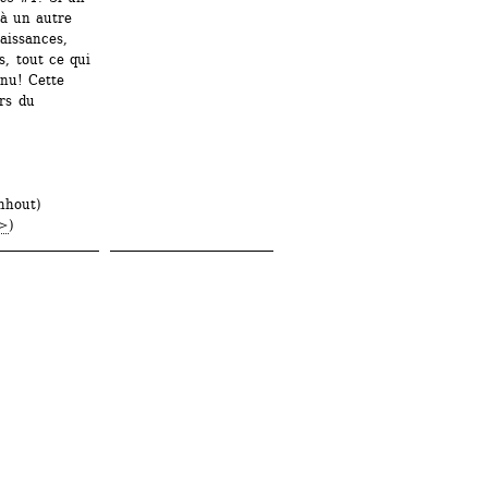
à un autre 
issances, 
, tout ce qui 
nu! Cette 
rs du 
nhout)
n>
)