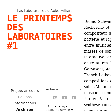
Aller 
Les Laboratoires d’Aubervilliers
au 
LE PRINTEMPS 
contenu 
Diemo Schwarz
DES 
Recherche et 
principal
compositeur d
LABORATOIRES 
batterie et la
#1
entre musicien
masses de son
interactive, e
entre autres: 
Gervasoni, Aar
Franck Leibovi
compositions 
solo «Mean Ti
Projets en cours
musicien comm
Éditions
Parker, Victor
f
t
Informations
synthèse conca
41, rue Lécuyer
Archives
93300 Aubervilliers
n'importe que