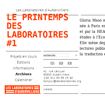
Aller 
Les Laboratoires d’Aubervilliers
au 
LE PRINTEMPS 
contenu 
Gloria Maso e
DES 
née à Paris e
principal
et par la HEA
LABORATOIRES 
études à l'Eco
#1
Elle mène depu
lectures publi
la traduction 
Projets en cours
Éditions
f
t
Informations
41, rue Lécuyer
Archives
93300 Aubervilliers
+33 (0)1 53 56 15 90
Calendrier
bonjour@leslaboratoires.org
crédits