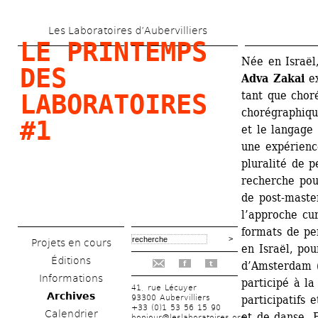
Aller 
Les Laboratoires d’Aubervilliers
au 
LE PRINTEMPS 
contenu 
Née en Israël
DES 
Adva Zakai
ex
principal
tant que choré
LABORATOIRES 
chorégraphique
#1
et le langage 
une expérienc
pluralité de p
recherche pou
de post-master
l’approche cu
formats de pe
Projets en cours
en Israël, pou
Éditions
d’Amsterdam (
f
t
Informations
participé à la
41, rue Lécuyer
Archives
93300 Aubervilliers
participatifs 
+33 (0)1 53 56 15 90
Calendrier
et de danse. E
bonjour@leslaboratoires.org