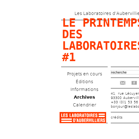
Les Laboratoires d’Aubervilli
LE PRINTEMPS
DES 
LABORATOIRES
#1
Projets en cours
Éditions
f
Informations
41, rue Lécuye
Archives
93300 Aubervill
+33 (0)1 53 56
Calendrier
bonjour@leslabo
crédits