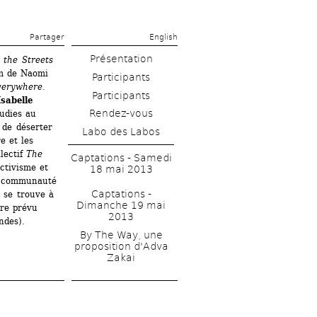
Partager 
English
Présentation
 the Streets
m de Naomi 
erywhere. 
Isabelle 
Rendez-vous
dies au 
de déserter 
Labo des Labos
 et les 
lectif 
The 
Captations - Samedi 
tivisme et 
18 mai 2013
a communauté 
Captations - 
 se trouve à 
Dimanche 19 mai 
re prévu 
2013
ndes).
By The Way, une 
proposition d'Adva 
Zakai