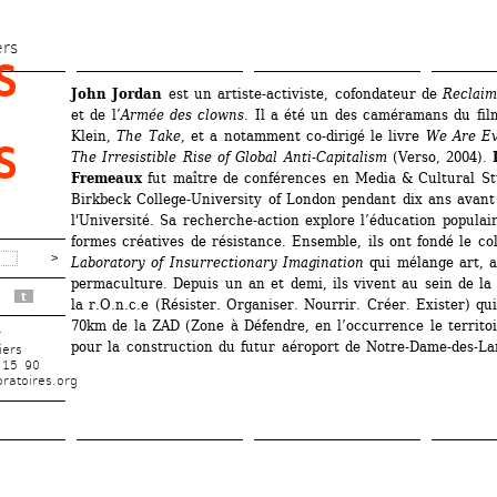
Aller 
au 
ers
 
contenu 
John Jordan
est un artiste-activiste, cofondateur de 
Reclaim
principal
et de l’
Armée des clowns
. Il a été un des caméramans du fil
Klein, 
The Take
, et a notamment co-dirigé le livre 
We Are Ev
 
The Irresistible Rise of Global Anti-Capitalism
(Verso, 2004). 
Fremeaux
fut maître de conférences en Media & Cultural Stu
Birkbeck College-University of London pendant dix ans avant 
l'Université. Sa recherche-action explore l’éducation populaire
formes créatives de résistance. Ensemble, ils ont fondé le col
Laboratory of Insurrectionary Imagination
qui mélange art, ac
permaculture. Depuis un an et demi, ils vivent au sein de l
t
la r.O.n.c.e (Résister. Organiser. Nourrir. Créer. Exister) qui
70km de la ZAD (Zone à Défendre, en l’occurrence le territoi
r
pour la construction du futur aéroport de Notre-Dame-des-La
iers
 15 90
ratoires.org