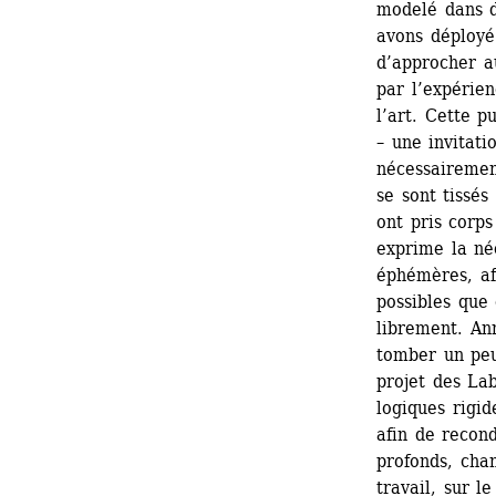
modelé dans d
avons déployé
d’approcher a
par l’expérien
l’art. Cette p
– une invitati
nécessairement
se sont tissés
ont pris corps
exprime la néc
éphémères, af
possibles que 
librement. An
tomber un peu 
projet des Lab
logiques rigid
afin de recond
profonds, chang
travail, sur 