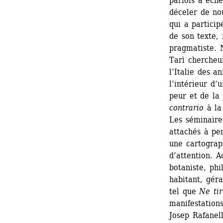
parfois à éche
déceler de no
qui a particip
de son texte, 
pragmatiste. 
Tarì chercheur
l’Italie des a
l’intérieur d’
peur et de la
contrario
à la 
Les séminaire
attachés à pe
une cartograph
d’attention. A
botaniste, phi
habitant, géra
tel que 
Ne tir
manifestations
Josep Rafanel