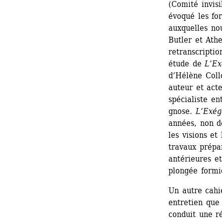
(Comité invisi
évoqué les for
auxquelles nou
Butler et Athe
retranscriptio
étude de
L’Exé
d’Hélène Collo
auteur et act
spécialiste en
gnose. 
L’Exég
années, non de
les visions et 
travaux prépar
antérieures et
plongée formi
Un autre cahie
entretien que 
conduit une ré