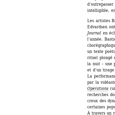
d’outrepasser 
intelligible, e
Les artistes 
Edvardsen ont 
Journal
en éch
l’année. Basti
chorégraphique
un texte poéti
rituel plongé 
la nuit – une 
et d’un tirage
La performanc
par la vidéas
Operations
(un
recherches doc
creux des dyna
certaines popu
À travers un r