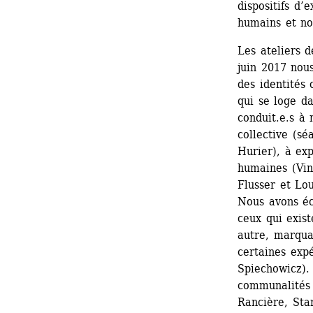
dispositifs d’
humains et no
Les ateliers d
juin 2017 nous
des identités
qui se loge da
conduit.e.s à 
collective (sé
Hurier), à exp
humaines (Vin
Flusser et Lou
Nous avons éc
ceux qui exis
autre, marquan
certaines exp
Spiechowicz).
communalités 
Rancière, Star