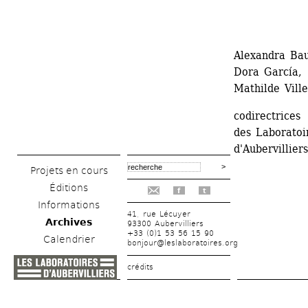
Alexandra Baud
Dora García, 
Mathilde Vill
codirectrices 
des Laboratoir
d'Aubervilliers
Projets en cours
Éditions
f
t
Informations
41, rue Lécuyer
Archives
93300 Aubervilliers
+33 (0)1 53 56 15 90
Calendrier
bonjour@leslaboratoires.org
crédits