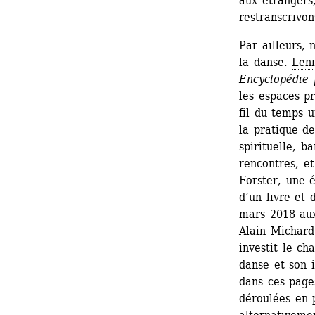
aux étrangers
restranscrivon
Par ailleurs, 
la danse. 
Leni
Encyclopédie 
les espaces pr
fil du temps u
la pratique de
spirituelle, b
rencontres, e
Forster, une é
d’un livre et 
mars 2018 aux
Alain Michard
investit le ch
danse et son i
dans ces page
déroulées en p