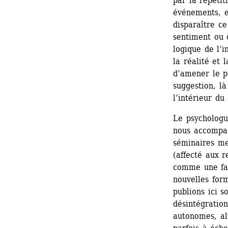
par la répétit
événements, e
disparaître ce
sentiment ou c
logique de l’
la réalité et 
d’amener le pu
suggestion, l
l’intérieur du
Le psychologu
nous accompag
séminaires me
(affecté aux r
comme une fabr
nouvelles form
publions ici s
désintégration
autonomes, alt