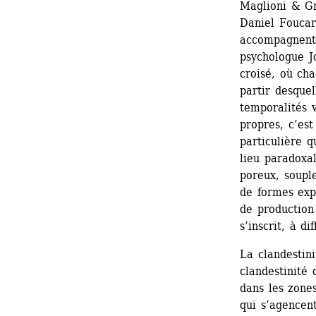
Maglioni & Gr
Daniel Foucar
accompagnent,
psychologue Jo
croisé, où cha
partir desquel
temporalités v
propres, c’est 
particulière q
lieu paradoxal
poreux, soupl
de formes exp
de production 
s’inscrit, à di
La clandestini
clandestinité 
dans les zones
qui s’agencent