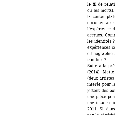
le fil de rela
ou les morts).
la contemplati
documentaire.
l’expérience 
accrues. Comm
les identités
expériences co
ethnographie s
familier ? 
Suite à la pr
(2014), Mette
(deux artistes
intérêt pour l
jettent des po
une pièce pe
une image-mir
2011. Si, dans