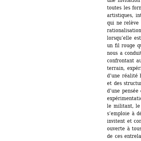
une invitation
toutes les for
artistiques, in
qui ne relève 
rationalisati
lorsqu’elle es
un fil rouge 
nous a condui
confrontant au
terrain, expér
d’une réalité 
et des structu
d’une pensée 
expérimentatio
le militant, l
s’emploie à dé
invitent et co
ouverte à tou
de ces entrela