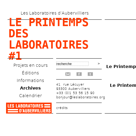
Aller 
Les Laboratoires d’Aubervilliers
au 
LE PRINTEMPS 
contenu 
DES 
principal
LABORATOIRES 
#1
Projets en cours
Le Printemp
Éditions
f
t
Informations
41, rue Lécuyer
Le Printem
Archives
93300 Aubervilliers
+33 (0)1 53 56 15 90
Calendrier
bonjour@leslaboratoires.org
crédits