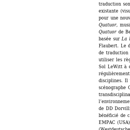
traduction son
existante (vis
pour une nouv
Quatuor
, musi
Quatuor
de Be
basée sur 
La 
Flaubert. Le 
de traduction 
utiliser les r
Sol LeWitt à d
régulièrement 
disciplines. I
scénographe Ol
transdisciplina
l’environneme
de DD Dorvilli
bénéficié de 
EMPAC (USA), 
(Westdeutsche