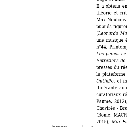
Il a obtenu e
théorie et cri
Max Neuhaus do
publiés figur
(
Leonardo Mus
une musique 
n°44, Printemp
Les pianos ne 
Entretiens d
presses du rée
la plateforme 
OuUnPo
, et i
itinérante aut
curatoriaux ré
Paume, 2012),
Chavirés - Br
(Rome: MACRO,
2015), 
Max F