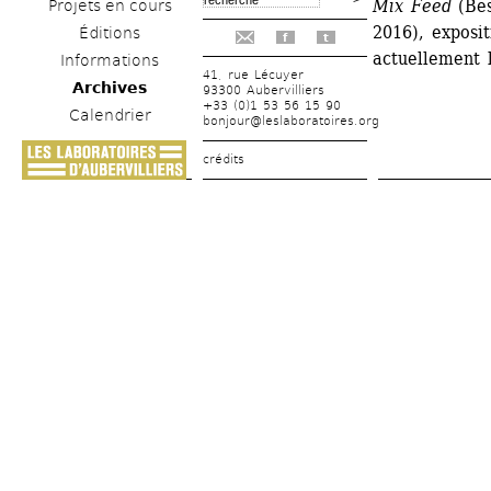
Mix Feed
(Bes
Projets en cours
2016), exposit
Éditions
f
t
actuellement 
Informations
41, rue Lécuyer
Archives
93300 Aubervilliers
+33 (0)1 53 56 15 90
Calendrier
bonjour@leslaboratoires.org
crédits