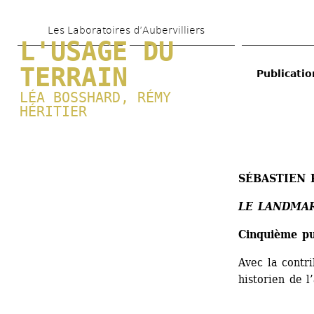
Aller 
Les Laboratoires d’Aubervilliers
au 
L'USAGE DU 
contenu 
TERRAIN
Publicati
principal
LÉA BOSSHARD
, 
RÉMY 
HÉRITIER
SÉBASTIEN 
LE LANDMAR
Cinquième pub
Avec la contri
historien de l