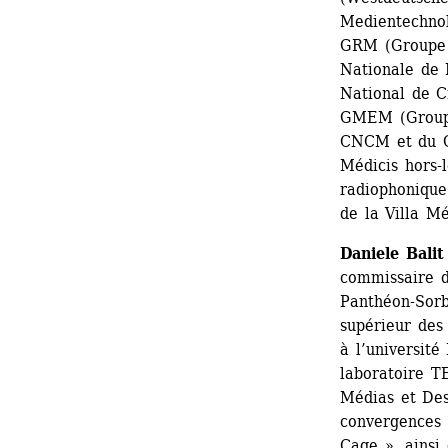
Medientechnol
GRM (Groupe d
Nationale de 
National de 
GMEM (Groupe
CNCM et du GM
Médicis hors-l
radiophonique
de la Villa M
Daniele Balit
commissaire d’
Panthéon-Sorbo
supérieur des
à l’université
laboratoire T
Médias et Des
convergences a
Cage », ainsi 