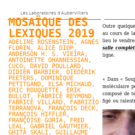
Skip 
Les Laboratoires d’Aubervilliers
to 
MOSAÏQUE DES 
main 
Outre quelques
LEXIQUES 2019
au cours de l
content
lieu le vendre
ADELINE ROSENSTEIN, 
AGNÈS 
FLORIN
, 
ALICE DIOP
, 
salle complè
ANDERSON H. S. VIEIRA, 
ligne. 
ANTOINETTE OHANNESSIAN
, 
CUCO
, 
DAVID POULLARD
, 
DIDIER BARBIER, 
DIEDERIK 
PEETERS
, 
DOMINIQUE 
« Dans « Soupi
PETITGAND
, 
ELSA MICHAUD
, 
moléculaire po
ERIC ROUQUETTE, 
ERIK 
composé de tex
BULLOT
, FABRICE REYMOND, 
figé ou ralent
FABRICE VILLARD
, FABRIZIO 
TERRANOVA, FRANÇOIS DECK, 
FRANÇOIS HIFFLER, 
FRANÇOISE GORIA
, FRED 
LEAL, 
GABRIEL GAUTHIER
, 
GHITA SKALI, 
GUILLAUME 