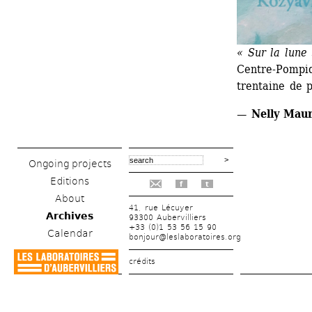
« Sur la lune
Centre-Pompid
trentaine de p
— Nelly Maure
Ongoing projects
Editions
f
t
About
41, rue Lécuyer
Archives
93300 Aubervilliers
+33 (0)1 53 56 15 90
Calendar
bonjour@leslaboratoires.org
crédits