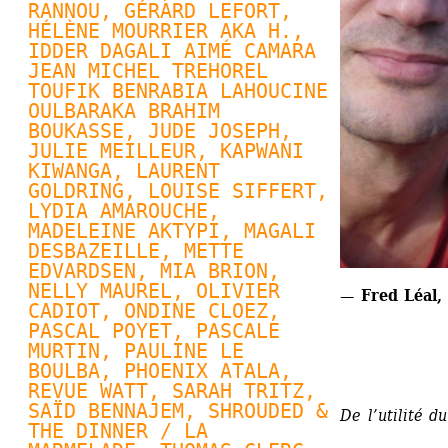
RANNOU
, 
GÉRARD LEFORT
, 
HÉLÈNE MOURRIER AKA H., 
IDDER DAGALI AIMÉ CAMARA 
JEAN MICHEL TREHOREL 
TOUFIK BENRABIA LAHOUCINE 
OULBARAKA BRAHIM 
BOUKASSE, JUDE JOSEPH, 
JULIE MEILLEUR
, KAPWANI 
KIWANGA, 
LAURENT 
GOLDRING
, 
LOUISE SIFFERT
, 
LYDIA AMAROUCHE, 
MADELEINE AKTYPI, MAGALI 
DESBAZEILLE, 
METTE 
EDVARDSEN
, MIA BRION, 
NELLY MAUREL
, OLIVIER 
— Fred Léal,
CADIOT, 
ONDINE CLOEZ
, 
PASCAL POYET
, 
PASCALE 
MURTIN
, PAULINE LE 
BOULBA, 
PHOENIX ATALA
, 
REVUE WATT
, SARAH TRITZ, 
SAÏD BENNAJEM, SHROUDED & 
De l’utilité d
THE DINNER / LA 