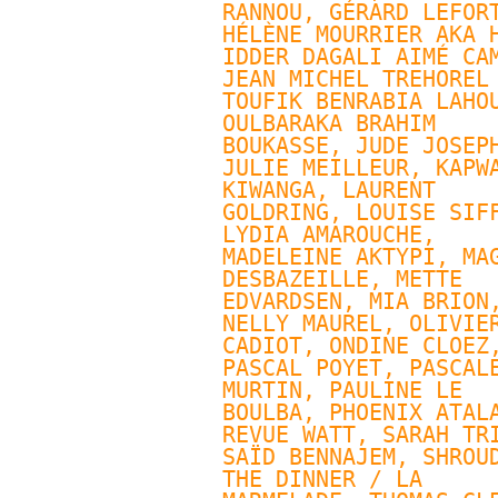
RANNOU
, 
GÉRARD LEFOR
HÉLÈNE MOURRIER AKA H
IDDER DAGALI AIMÉ CAM
JEAN MICHEL TREHOREL 
TOUFIK BENRABIA LAHOU
OULBARAKA BRAHIM 
BOUKASSE, JUDE JOSEPH
JULIE MEILLEUR
, KAPWA
KIWANGA, 
LAURENT 
GOLDRING
, 
LOUISE SIF
LYDIA AMAROUCHE, 
MADELEINE AKTYPI, MAG
DESBAZEILLE, 
METTE 
EDVARDSEN
, MIA BRION,
NELLY MAUREL
, OLIVIER
CADIOT, 
ONDINE CLOEZ
,
PASCAL POYET
, 
PASCALE
MURTIN
, PAULINE LE 
BOULBA, 
PHOENIX ATAL
REVUE WATT
, SARAH TRI
SAÏD BENNAJEM, SHROUD
THE DINNER / LA 