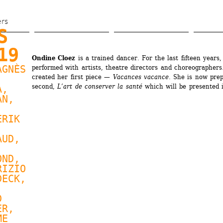
Aller 
au 
ers
 
contenu 
principal
19
Ondine Cloez
is a trained dancer. For the last fifteen years,
AGNÈS 
performed with artists, theatre directors and choreographers.
created her first piece — 
Vacances vacance
. She is now prep
second, 
L’art de conserver la santé
which will be presented 
, 
AN
, 
 
RIK 
AUD
, 
ND, 
IZIO 
ECK, 
 
ER
, 
E 