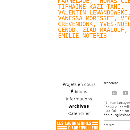
MARMELADE, 
THOMAS CL
TIPHAINE KAZI-TANI, 
VALENTIN LEWANDOWSKI
,
VANESSA MORISSET, VIC
GREVENDONK, 
YVES-NOËL
GENOD
, ZIAD MAALOUF, 
ÉMILIE NOTÉRIS
Projets en cours
Éditions
f
Informations
41, rue Lécuye
Archives
93300 Aubervill
+33 (0)1 53 56
Calendrier
bonjour@leslabo
crédits