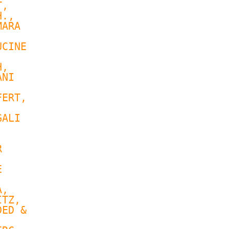
T
, 
., 
ARA 
CINE 
, 
NI 
FERT
, 
ALI 
 
 
 
 
A
, 
TZ, 
ED & 