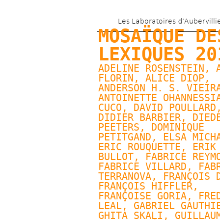
Les Laboratoires d’Aubervilli
MOSAÏQUE DES
LEXIQUES 20
ADELINE ROSENSTEIN, 
FLORIN
, 
ALICE DIOP
, 
ANDERSON H. S. VIEIRA
ANTOINETTE OHANNESSI
CUCO, 
DAVID POULLARD
,
DIDIER BARBIER, 
DIEDE
PEETERS
, 
DOMINIQUE 
PETITGAND
, 
ELSA MICH
ERIC ROUQUETTE, 
ERIK 
BULLOT
, FABRICE REYMO
FABRICE VILLARD
, FABR
TERRANOVA, FRANÇOIS D
FRANÇOIS HIFFLER, 
FRANÇOISE GORIA
, FRED
LEAL, 
GABRIEL GAUTHI
GHITA SKALI, 
GUILLAUM