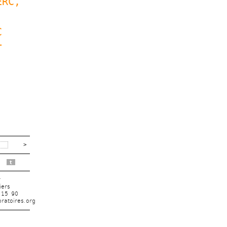
ERC
, 
 
 
 
t
r
iers
 15 90
ratoires.org