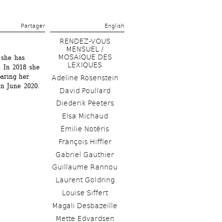
Partager 
English
RENDEZ-VOUS 
MENSUEL / 
MOSAÏQUE DES 
 she has 
LEXIQUES
 In 2018 she 
aring her 
Adeline Rosenstein
in June 2020.
David Poullard
Diederik Peeters
Elsa Michaud 
Émilie Notéris
François Hiffler
Gabriel Gauthier
Guillaume Rannou
Laurent Goldring
Louise Siffert
Magali Desbazeille
Mette Edvardsen