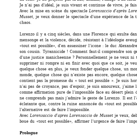
Je n’ai pas d’idéal, je suis vivant et continue de vivre, je fais 
Avec la mise en scène du spectacle 
Lorenzaccio d’après Lore
Musset
, je veux donner le spectacle d’une expérience de la t
chaos.
Lorenzo il y a cinq siècles, dans une Florence qui exulte dans
mensonge et la violence, décide, résistant à l’idéologie aveug
«tout est possible», d’en assassiner l’icone : le duc Alexandre
son cousin. Tyrannicide ! Comment faut-il comprendre son ge
d’une justice manicheenne ? Personnellement je ne veux ni t
supprimer ni rompre ni en finir avec quoi que ce soit, je veux
quelque chose en plus, je veux fonder quelque chose, un mon
monde, quelque chose qui n’existe pas encore, quelque chose
contient pas la promesse du « tout est possible ». Je suis hors
n’ai pas de croyance, pas d’espoir, je suis amoureux, j’aime la
comme affirmation pure de l’impossible face au désert plein d
ne comprends pas mais j’admire le geste de Lorenzo. Il est l’a
éclatante que, contre la ruine annoncée du «tout est possible
l’alternative est de faire l’impossible.
Avec 
Lorenzaccio d’apres Lorenzaccio de Musset
je veux, deb
boue du «tout est possible», affirmer l’urgence de faire l’impo
Prologue