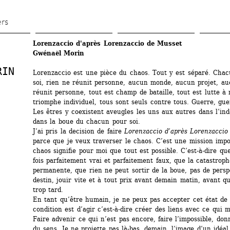
Aller 
au 
ers
contenu 
Lorenzaccio d'après Lorenzaccio de Musset
principal
Gwénaël Morin
RIN
Lorenzaccio est une pièce du chaos. Tout y est séparé. Chacu
soi, rien ne réunit personne, aucun monde, aucun projet, au
réunit personne, tout est champ de bataille, tout est lutte à 
triomphe individuel, tous sont seuls contre tous. Guerre, guer
Les êtres y coexistent aveugles les uns aux autres dans l’ind
dans la boue du chacun pour soi.
J’ai pris la decision de faire 
Lorenzaccio d’après Lorenzaccio
parce que je veux traverser le chaos. C’est une mission impos
chaos signifie pour moi que tout est possible. C’est-à-dire que 
fois parfaitement vrai et parfaitement faux, que la catastrophe
permanente, que rien ne peut sortir de la boue, pas de perspe
destin, jouir vite et à tout prix avant demain matin, avant qu’
trop tard.
En tant qu’être humain, je ne peux pas accepter cet état de f
condition est d’agir c’est-à-dire créer des liens avec ce qui m’
Faire advenir ce qui n’est pas encore, faire l’impossible, don
du sens. Je ne projette pas là-bas, demain, l’image d’un idéal 