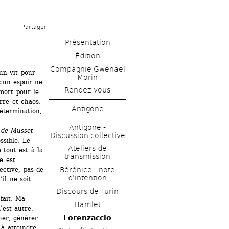
Partager 
Présentation
Édition
Compagnie Gwénaël 
n vit pour 
Morin
cun espoir ne 
Rendez-vous
mort pour le 
re et chaos. 
Antigone
étermination, 
Antigone - 
 de Musset
Discussion collective
sible. Le 
Ateliers de 
tout est à la 
transmission
 est 
ctive, pas de 
Bérénice : note 
d'intention
il ne soit 
Discours de Turin
ait. Ma 
Hamlet
est autre. 
Lorenzaccio
ner, générer 
à atteindre. 