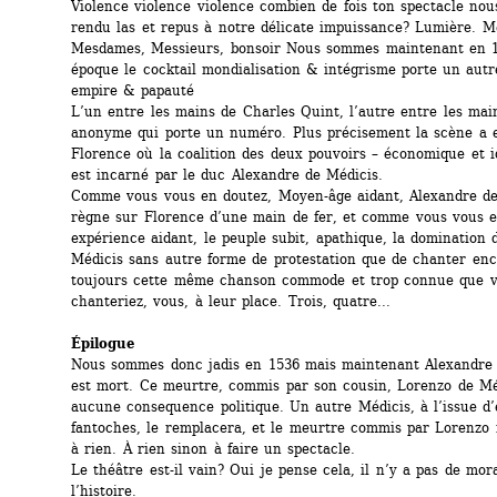
Violence violence violence combien de fois ton spectacle nous 
rendu las et repus à notre délicate impuissance? Lumière. Me
Mesdames, Messieurs, bonsoir Nous sommes maintenant en 15
époque le cocktail mondialisation & intégrisme porte un autr
empire & papauté
L’un entre les mains de Charles Quint, l’autre entre les main
anonyme qui porte un numéro. Plus précisement la scène a eu
Florence où la coalition des deux pouvoirs – économique et id
est incarné par le duc Alexandre de Médicis.
Comme vous vous en doutez, Moyen-âge aidant, Alexandre de
règne sur Florence d’une main de fer, et comme vous vous en
expérience aidant, le peuple subit, apathique, la domination d
Médicis sans autre forme de protestation que de chanter enco
toujours cette même chanson commode et trop connue que v
chanteriez, vous, à leur place. Trois, quatre...
Épilogue
Nous sommes donc jadis en 1536 mais maintenant Alexandre 
est mort. Ce meurtre, commis par son cousin, Lorenzo de Méd
aucune consequence politique. Un autre Médicis, à l’issue d’é
fantoches, le remplacera, et le meurtre commis par Lorenzo n
à rien. À rien sinon à faire un spectacle.
Le théâtre est-il vain? Oui je pense cela, il n’y a pas de mora
l’histoire.