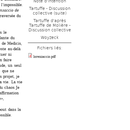
Note d'intention
l’impossible. 
Tartuffe - Discussion 
nzaccio de 
collective (suite)
raversée du 
Tartuffe d'après 
Tartuffe de Molière - 
Discussion collective
 le 
Woyzeck
lante du 
 de Medicis, 
Fichiers liés: 
ste au-delà 
uer ni 
lorenzaccio.pdf
 faire 
de, un seul 
 que ne 
 projet, je 
 vie. La vie 
u chaos Je 
ffirmation 
», 
out dans la 
ssible.