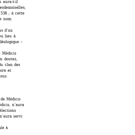
aura-t-il 
sdemoiselles, 
36 ; à cette 
e nom: 
s d’un 
 lieu à 
éologique – 
 Médicis 
 doutez, 
u clan des 
re et 
ous 
de Médicis 
icis, n’aura 
lections 
’aura servi 
le à 