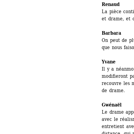
Renaud
La pièce cont
et drame, et c
Barbara
On peut de plu
que nous faiso
Yvane
Il y a néanmo
modifieront pa
recouvre les m
de drame.
Gwénaël 
Le drame appar
avec le réalis
entretient ave
distance, qui 