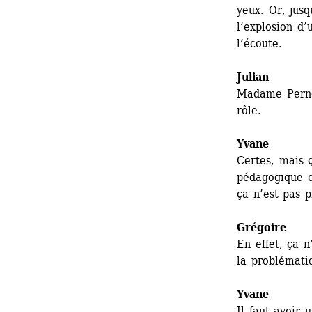
yeux. Or, jus
l’explosion d
l’écoute.
Julian
Madame Pernel
rôle.
Yvane
Certes, mais ça
pédagogique o
ça n’est pas p
Grégoire
En effet, ça n
la problémati
Yvane
Il faut avoir 