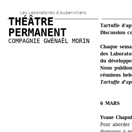
Aller 
Les Laboratoires d’Aubervilliers
au 
THÉÂTRE 
contenu 
Tartuffe d'ap
PERMANENT
Discussion co
principal
COMPAGNIE GWÉNAËL MORIN
Chaque semai
des Laboratoi
du développem
Nous publions
réunions heb
Tartuffe d’ap
6 MARS
Yvane Chapui
Pour aborder 
disposons à pr