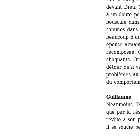
devant Dieu. 
à un doute pe
bouscule dans 
sommes dans u
beaucoup d’aut
épouse aimant 
recomposée. C
choquants. Org
détour qu’il v
problèmes au 
du comportem
Guillaume
Néanmoins, Da
que par la réso
révèle à son 
il se soucie p