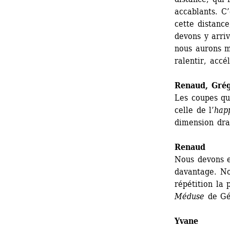
accablants. C’
cette distance
devons y arri
nous aurons m
ralentir, accé
Renaud
, 
Grég
Les coupes qu
celle de l’
hap
dimension dra
Renaud
Nous devons en
davantage. No
répétition la 
Méduse
de Gé
Yvane