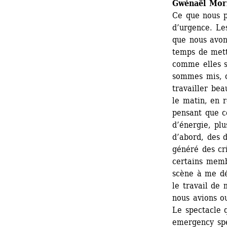
Gwénaël Mor
Ce que nous p
d’urgence. Les
que nous avon
temps de mett
comme elles so
sommes mis, c
travailler bea
le matin, en r
pensant que ce
d’énergie, plu
d’abord, des d
généré des cri
certains memb
scène à me dé
le travail de 
nous avions ou
Le spectacle 
emergency spe