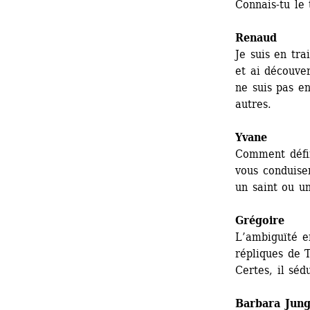
Connais-tu le 
Renaud
Je suis en tra
et ai découve
ne suis pas e
autres.
Yvane
Comment défin
vous conduise
un saint ou u
Grégoire
L’ambiguïté en
répliques de Ta
Certes, il séd
Barbara Jun