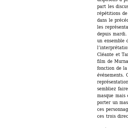
part les disc
répétitions de
dans le précéd
les représent
depuis mardi.
un ensemble de
l’interprétati
Cléante et Tar
film de Murnau
fonction de la
événements. Cl
représentation
sembliez fair
masque mais ce
porter un masq
ces personnag
ces trois dire