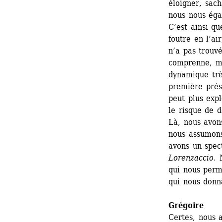
éloigner, sach
nous nous égar
C’est ainsi qu
foutre en l’ai
n’a pas trouvé
comprenne, ma
dynamique trè
première prése
peut plus expl
le risque de d
Là, nous avons
nous assumons
avons un spec
Lorenzaccio
. 
qui nous perme
qui nous donna
Grégoire
Certes, nous 