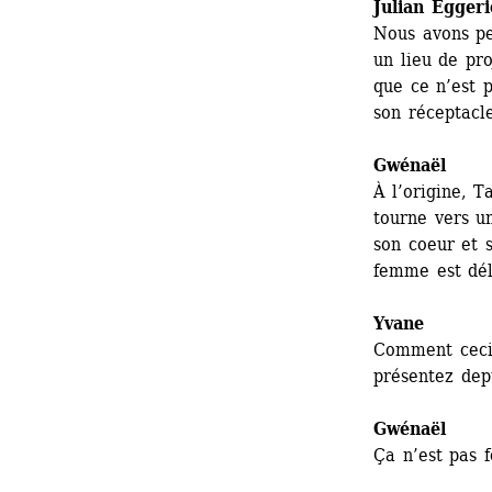
Julian Egger
Nous avons pen
un lieu de pro
que ce n’est p
son réceptacle
Gwénaël 
À l’origine, T
tourne vers un
son coeur et 
femme est déla
Yvane
Comment ceci 
présentez depu
Gwénaël 
Ça n’est pas f