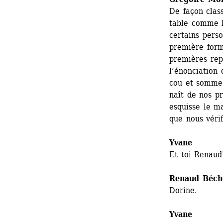
De façon clas
table comme l
certains pers
première form
premières repr
l’énonciation 
cou et sommes 
naît de nos p
esquisse le ma
que nous véri
Yvane
Et toi Renaud
Renaud Béch
Dorine.
Yvane