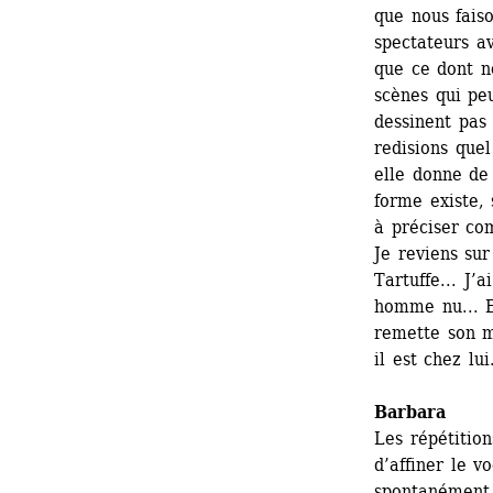
que nous fais
spectateurs a
que ce dont n
scènes qui peu
dessinent pas 
redisions quel
elle donne de 
forme existe, 
à préciser co
Je reviens sur
Tartuffe... J’
homme nu... Et
remette son m
il est chez lui
Barbara
Les répétition
d’affiner le v
spontanément 