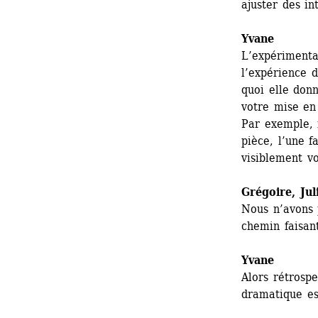
ajuster des int
Yvane
L’expérimenta
l’expérience 
quoi elle donn
votre mise en
Par exemple, i
pièce, l’une f
visiblement v
Grégoire
, Jul
Nous n’avons p
chemin faisant
Yvane
Alors rétrosp
dramatique es