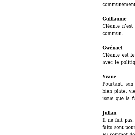
communément a
Guillaume
Cléante n’est 
commun.
Gwénaël 
Cléante est le
avec le politi
Yvane
Pourtant, son
bien plate, vi
issue que la f
Julian
Il ne fuit pas
faits sont pou
au sommet de 