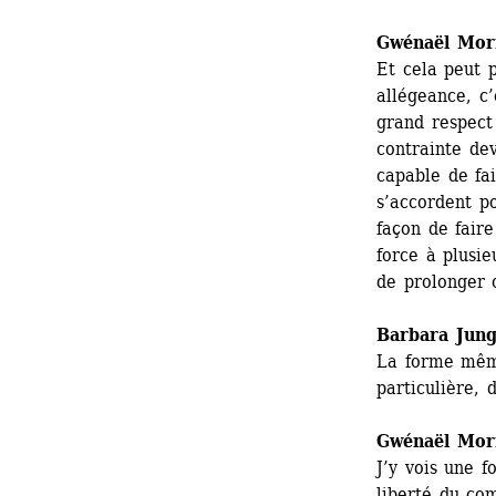
Gwénaël Mor
Et cela peut p
allégeance, c’
grand respect 
contrainte dev
capable de fai
s’accordent po
façon de faire
force à plusie
de prolonger o
Barbara Jun
La forme même
particulière, 
Gwénaël Mor
J’y vois une f
liberté du com