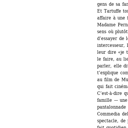
gens de sa fam
Et Tartuffe to
affaire à une 
Madame Pernel
sens où plutôt
d’essayer de l
intercesseur, 
leur dire «je
le faire, au l
parler, elle di
t’explique com
au film de Mur
qui fait ciném
C’est-à-dire 
famille — une
pantalonnade 
Commedia dell
spectacle, de 
fait quotidien