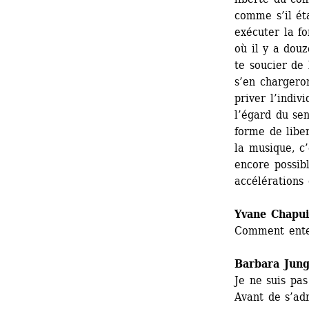
comme s’il éta
exécuter la f
où il y a douz
te soucier de 
s’en chargeron
priver l’indiv
l’égard du sen
forme de liber
la musique, c’
encore possibl
accélérations
Yvane Chapui
Comment enten
Barbara Jun
Je ne suis pas
Avant de s’adr