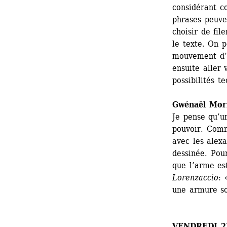
considérant c
phrases peuven
choisir de fil
le texte. On p
mouvement d’a
ensuite aller 
possibilités t
Gwénaël Mor
Je pense qu’un
pouvoir. Comm
avec les alexa
dessinée. Pour
que l’arme es
Lorenzaccio
: 
une armure so
VENDREDI 2