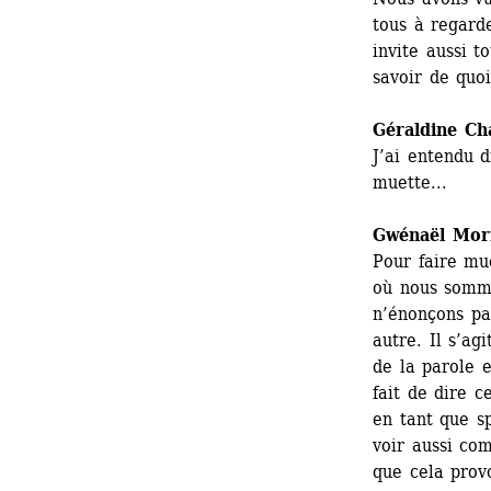
tous à regarde
invite aussi t
savoir de quoi
Géraldine Ch
J’ai entendu d
muette...
Gwénaël Mor
Pour faire mue
où nous somme
n’énonçons pas
autre. Il s’ag
de la parole 
fait de dire c
en tant que sp
voir aussi com
que cela prov