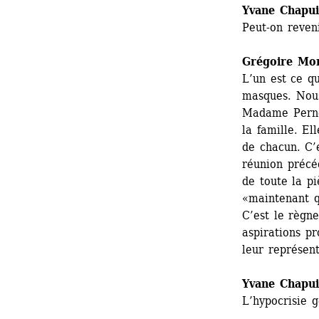
Yvane Chapui
Peut-on reven
Grégoire Mo
L’un est ce q
masques. Nous
Madame Pernel
la famille. El
de chacun. C’e
réunion précé
de toute la pi
«maintenant q
C’est le règne
aspirations p
leur représent
Yvane Chapui
L’hypocrisie g