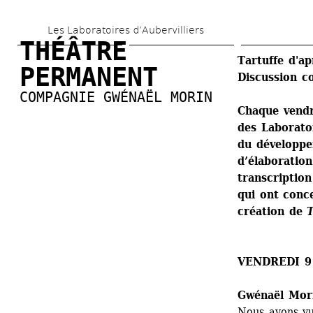
Aller 
Les Laboratoires d’Aubervilliers
au 
THÉÂTRE 
contenu 
Tartuffe d'ap
PERMANENT
Discussion co
principal
COMPAGNIE GWÉNAËL MORIN
Chaque vendr
des Laboratoi
du développem
d’élaboration
transcriptio
qui ont conc
création de
T
VENDREDI 9
Gwénaël Mor
Nous avons vu 