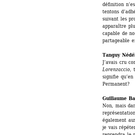
définition n’e
tentons d’adhé
suivant les pr
apparaître plu
capable de no
partageable e
Tanguy Nédé
J’avais cru c
Lorenzaccio
, 
signifie qu’en
Permanent?
Guillaume Bai
Non, mais dan
représentatio
également aux
je vais répéte
reprendra le r