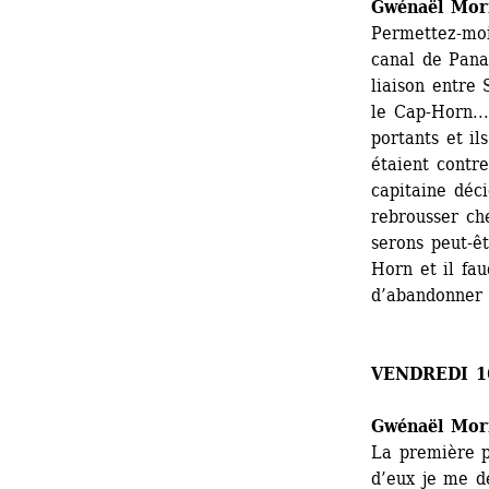
Gwénaël Mor
Permettez-moi
canal de Panam
liaison entre
le Cap-Horn...
portants et il
étaient contre
capitaine déci
rebrousser ch
serons peut-ê
Horn et il fau
d’abandonner m
VENDREDI 1
Gwénaël Mor
La première p
d’eux je me d