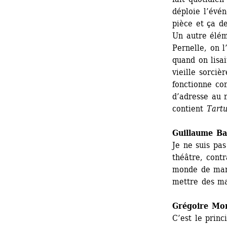
déploie l’évé
pièce et ça de
Un autre élém
Pernelle, on l
quand on lisai
vieille sorciè
fonctionne co
d’adresse au 
contient 
Tartu
Guillaume Bai
Je ne suis pas
théâtre, cont
monde de mani
mettre des m
Grégoire Mo
C’est le princ