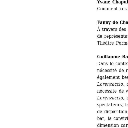
Yvane Chapui
Comment ces t
Fanny de Cha
À travers des 
de représentat
Théâtre Perm
Guillaume Bai
Dans le contex
nécessité de r
également bes
Lorenzaccio
, 
nécessite de v
Lorenzaccio,
d
spectateurs, l
de disparition
bar, la conviv
dimension car