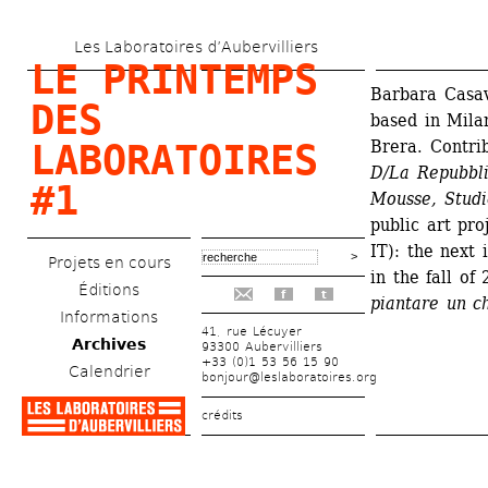
Aller 
Les Laboratoires d’Aubervilliers
au 
LE PRINTEMPS 
contenu 
Barbara Casav
DES 
based in Mila
principal
Brera. Contrib
LABORATOIRES 
D/La Repubbli
#1
Mousse, Studi
public art pro
IT): the next 
Projets en cours
in the fall of
Éditions
f
t
piantare un c
Informations
41, rue Lécuyer
Archives
93300 Aubervilliers
+33 (0)1 53 56 15 90
Calendrier
bonjour@leslaboratoires.org
crédits