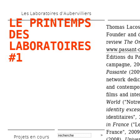
Aller 
Les Laboratoires d’Aubervilliers
au 
LE PRINTEMPS 
contenu 
Thomas Lacoste
DES 
Founder and di
principal
review 
The Or
LABORATOIRES 
www.passant-o
#1
Éditions du Pa
campagne, 20
Passante
(200
network dedica
and contempor
films and int
World
("Notre
identity exces
identitaires", 
in France
("Le
France", 2009
Projets en cours
(2008), 
Univer