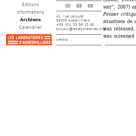
Éditions
soir", 2007) a
f
t
Informations
Penser critiqu
41, rue Lécuyer
Archives
93300 Aubervilliers
situations de c
+33 (0)1 53 56 15 90
Calendrier
was released, 
bonjour@leslaboratoires.org
was screened 
crédits