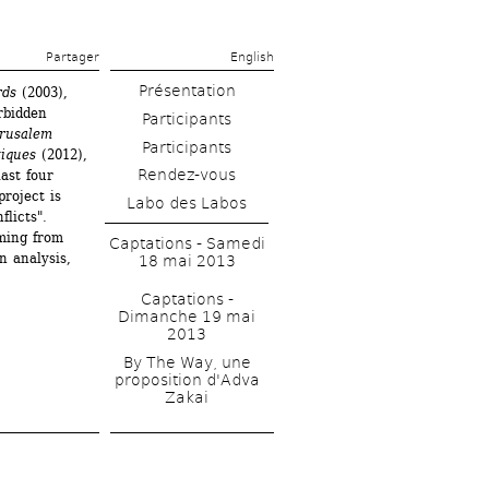
Partager 
English
Présentation
rds
(2003), 
rbidden 
érusalem
tiques
(2012), 
Rendez-vous
st four 
project is 
Labo des Labos
licts". 
ing from 
Captations - Samedi 
 analysis, 
18 mai 2013
Captations - 
Dimanche 19 mai 
2013
By The Way, une 
proposition d'Adva 
Zakai