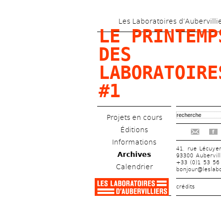
Les Laboratoires d’Aubervilli
LE PRINTEMPS
DES 
LABORATOIRES
#1
Projets en cours
Éditions
f
Informations
41, rue Lécuye
Archives
93300 Aubervill
+33 (0)1 53 56
Calendrier
bonjour@leslabo
crédits