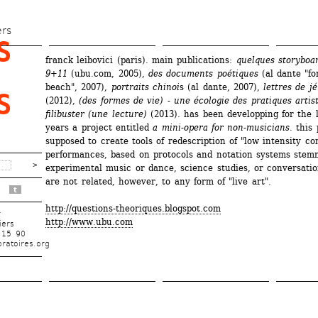
Aller 
au 
ers
 
contenu 
franck leibovici (paris). main publications: 
quelques storyboa
principal
9+11
(ubu.com, 2005), 
des documents poétiques
(al dante "fo
beach", 2007),
portraits chinoi
s (al dante, 2007), 
lettres de j
 
(2012), 
(des formes de vie) - une écologie des pratiques artis
filibuster (une lecture)
(2013). has been developping for the la
years a project entitled 
a mini-opera for non-musicians
. this 
supposed to create tools of redescription of "low intensity conf
performances, based on protocols and notation systems stemm
experimental music or dance, science studies, or conversation
are not related, however, to any form of "live art".
t
http://questions-theoriques.blogspot.com
r
http://www.ubu.com
iers
 15 90
ratoires.org