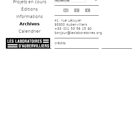
Projets en cours
Éditions
f
t
Informations
41, rue Lécuyer
Archives
93300 Aubervilliers
+33 (0)1 53 56 15 90
Calendrier
bonjour@leslaboratoires.org
crédits