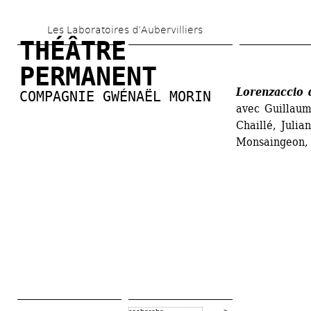
Aller 
Les Laboratoires d’Aubervilliers
au 
THÉÂTRE 
contenu 
PERMANENT
principal
Lorenzaccio 
COMPAGNIE GWÉNAËL MORIN
avec Guillaum
Chaillé, Julia
Monsaingeon,