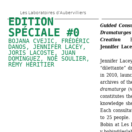
Skip 
Les Laboratoires d’Aubervilliers
to 
EDITION 
main 
Guided Consu
SPÉCIALE #0
Dramaturges 
content
Creation 
EN
BOJANA CVEJIC, FRÉDÉRIC 
DANOS, 
JENNIFER LACEY
, 
Jennifer La
JORIS LACOSTE, 
JUAN 
DOMINGUEZ
, 
NOÉ SOULIER
, 
Jennifer Lacey
RÉMY HÉRITIER
“dilettante” d
in 2010, launc
archives of th
dramaturge
(v
constitutes th
knowledge she
Each consultat
to 25 people. 
Bobin at Les L
v.bobin@lesla