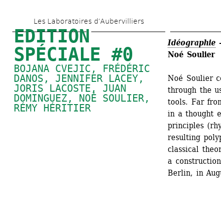
Skip 
Les Laboratoires d’Aubervilliers
to 
EDITION 
main 
Idéographie
SPÉCIALE #0
Noé Soulie
content
BOJANA CVEJIC, FRÉDÉRIC 
DANOS, 
JENNIFER LACEY
, 
Noé Soulier c
JORIS LACOSTE, 
JUAN 
through the u
DOMINGUEZ
, 
NOÉ SOULIER
, 
tools. Far fro
RÉMY HÉRITIER
in a thought 
principles (rh
resulting poly
classical theo
a construction
Berlin, in Aug