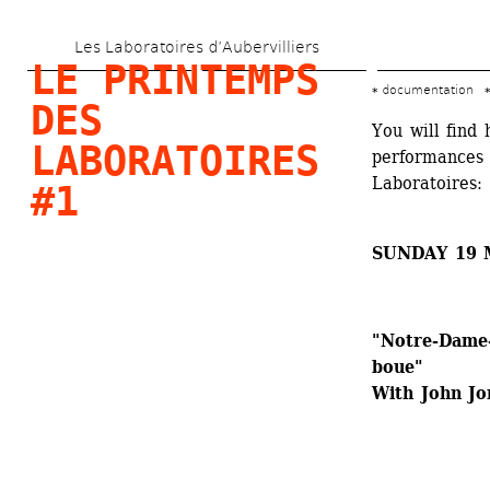
Skip 
Les Laboratoires d’Aubervilliers
to 
LE PRINTEMPS 
main 
documentation
DES 
content
You will find 
LABORATOIRES 
performances 
Laboratoires:
#1
SUNDAY 19 
"Notre-Dame-
boue"
With John Jor