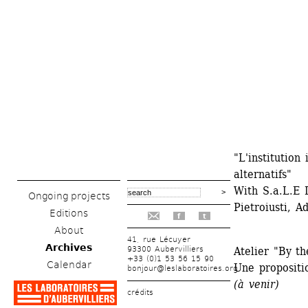
"L'institution
alternatifs"
With S.a.L.E 
Ongoing projects
Pietroiusti, A
Editions
f
t
About
41, rue Lécuyer
Archives
93300 Aubervilliers
Atelier "By t
+33 (0)1 53 56 15 90
Calendar
Une propositi
bonjour@leslaboratoires.org
(à venir)
crédits