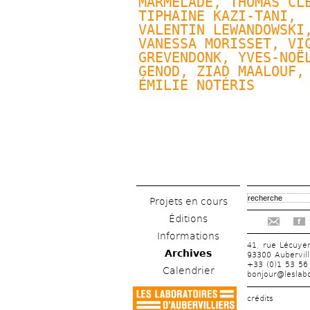
MARMELADE, 
THOMAS CL
TIPHAINE KAZI-TANI, 
VALENTIN LEWANDOWSKI
,
VANESSA MORISSET, VIC
GREVENDONK, 
YVES-NOËL
GENOD
, ZIAD MAALOUF, 
ÉMILIE NOTÉRIS
Projets en cours
Éditions
f
Informations
41, rue Lécuye
Archives
93300 Aubervill
+33 (0)1 53 56
Calendrier
bonjour@leslabo
crédits