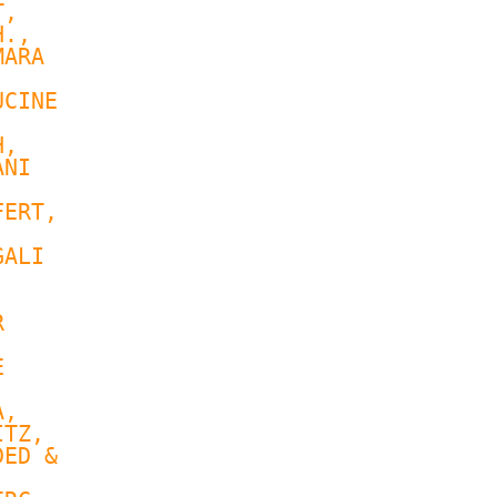
T
, 
., 
ARA 
CINE 
, 
NI 
FERT
, 
ALI 
 
 
 
 
A
, 
TZ, 
ED & 