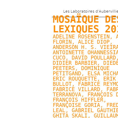
Les Laboratoires d’Aubervilli
MOSAÏQUE DES
LEXIQUES 20
ADELINE ROSENSTEIN, 
FLORIN
, 
ALICE DIOP
, 
ANDERSON H. S. VIEIRA
ANTOINETTE OHANNESSI
CUCO, 
DAVID POULLARD
,
DIDIER BARBIER, 
DIEDE
PEETERS
, 
DOMINIQUE 
PETITGAND
, 
ELSA MICH
ERIC ROUQUETTE, 
ERIK 
BULLOT
, FABRICE REYMO
FABRICE VILLARD
, FABR
TERRANOVA, FRANÇOIS D
FRANÇOIS HIFFLER, 
FRANÇOISE GORIA
, FRED
LEAL, 
GABRIEL GAUTHI
GHITA SKALI, 
GUILLAUM