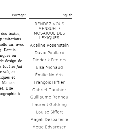
Partager 
English
RENDEZ-VOUS 
MENSUEL / 
MOSAÏQUE DES 
des textes, 
LEXIQUES
 imitations. 
helle un, avec 
Adeline Rosenstein
. Depuis 
David Poullard
iques en 
Diederik Peeters
de design de 
 tout se fait
. 
Elsa Michaud 
paraît
, et 
Émilie Notéris
iques et 
François Hiffler
 Maison 
). Elle 
Gabriel Gauthier
tographie à 
Guillaume Rannou
Laurent Goldring
Louise Siffert
Magali Desbazeille
Mette Edvardsen