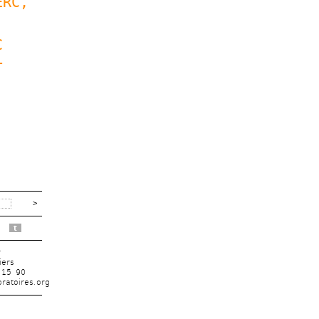
ERC
, 
 
 
 
t
r
iers
 15 90
ratoires.org