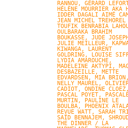
RANNOU
, 
GÉRARD LEFOR
HÉLÈNE MOURRIER AKA H
IDDER DAGALI AIMÉ CAM
JEAN MICHEL TREHOREL 
TOUFIK BENRABIA LAHOU
OULBARAKA BRAHIM 
BOUKASSE, JUDE JOSEPH
JULIE MEILLEUR
, KAPWA
KIWANGA, 
LAURENT 
GOLDRING
, 
LOUISE SIF
LYDIA AMAROUCHE, 
MADELEINE AKTYPI, MAG
DESBAZEILLE, 
METTE 
EDVARDSEN
, MIA BRION,
NELLY MAUREL
, OLIVIER
CADIOT, 
ONDINE CLOEZ
,
PASCAL POYET
, 
PASCALE
MURTIN
, PAULINE LE 
BOULBA, 
PHOENIX ATAL
REVUE WATT
, SARAH TRI
SAÏD BENNAJEM, SHROUD
THE DINNER / LA 