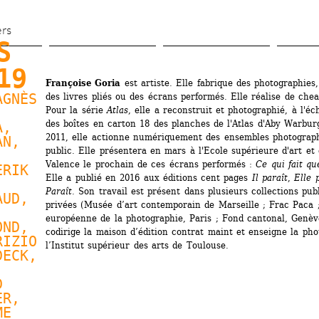
Aller 
au 
ers
 
contenu 
principal
19
Françoise Goria
est artiste. Elle fabrique des photographies, 
AGNÈS 
des livres pliés ou des écrans performés. Elle réalise de cheap
Pour la série 
Atlas
, elle a reconstruit et photographié, à l'éc
des boîtes en carton 18 des planches de l'Atlas d'Aby Warburg
, 
2011, elle actionne numériquement des ensembles photograph
AN
, 
public. Elle présentera en mars à l'Ecole supérieure d'art et 
 
Valence le prochain de ces écrans performés :
Ce qui fait que
RIK 
Elle a publié en 2016 aux éditions cent pages 
Il paraît
, 
Elle 
Paraît
. Son travail est présent dans plusieurs collections publ
AUD
, 
privées (Musée d’art contemporain de Marseille ; Frac Paca ;
européenne de la photographie, Paris ; Fond cantonal, Genève
ND, 
codirige la maison d’édition contrat maint et enseigne la pho
IZIO 
l’Institut supérieur des arts de Toulouse.
ECK, 
 
ER
, 
E 