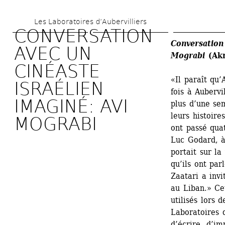
Skip 
Les Laboratoires d’Aubervilliers
to 
CONVERSATION 
main 
Conversation 
AVEC UN 
Mograbi
(Akr
content
CINÉASTE 
«Il paraît qu
ISRAÉLIEN 
fois à Aubervi
IMAGINÉ: AVI 
plus d’une sem
leurs histoires
MOGRABI
ont passé qua
Luc Godard, à
portait sur la
qu’ils ont par
Zaatari a invi
au Liban.» Ce
utilisés lors 
Laboratoires d
d’écrire, d’im