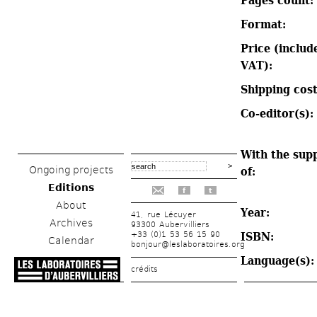
Pages count: 
Format: 
Price (include
VAT): 
Shipping cost
Co-editor(s): 
With the supp
Ongoing projects
of: 
Editions
f
t
About
Year: 
41, rue Lécuyer
Archives
93300 Aubervilliers
+33 (0)1 53 56 15 90
ISBN: 
Calendar
bonjour@leslaboratoires.org
Language(s):
crédits