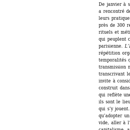
De janvier à 
a rencontré de
leurs pratique
près de 300 ré
rituels et mét
qui peuplent c
parisienne. 
L’
répétition org
temporalités q
transmission 
transcrivant l
invite à consi
construit dans
qui reflète un
ils sont le lie
qui s’y jouent
qu’adopter un 
vide, aller à 
capitalisme, 