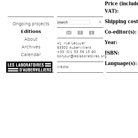
Price (include
VAT): 
Shipping cost
Ongoing projects
Editions
Co-editor(s): 
f
t
About
Year: 
41, rue Lécuyer
Archives
93300 Aubervilliers
+33 (0)1 53 56 15 90
ISBN: 
Calendar
bonjour@leslaboratoires.org
Language(s):
crédits