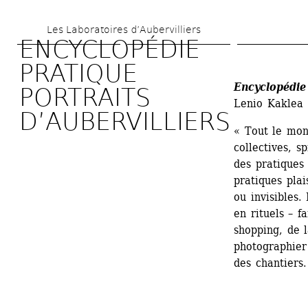
Skip 
Les Laboratoires d’Aubervilliers
to 
ENCYCLOPÉDIE 
main 
PRATIQUE 
content
Encyclopédie 
PORTRAITS 
Lenio Kaklea
D’AUBERVILLIERS
« Tout le mon
collectives, sp
des pratiques 
pratiques plai
ou invisibles.
en rituels – fa
shopping, de l
photographier
des chantiers.