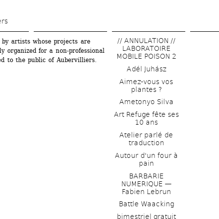
Skip 
to 
ers
main 
// ANNULATION // 
 by artists whose projects are 
content
LABORATOIRE 
ly organized for a non-professional 
MOBILE POISON 2
 to the public of Aubervilliers.
Adél Juhász
Aimez-vous vos 
plantes ?
Ametonyo Silva
Art Refuge fête ses 
10 ans
Atelier parlé de 
traduction
Autour d'un four à 
pain
BARBARIE 
NUMERIQUE — 
Fabien Lebrun
Battle Waacking
bimestriel gratuit