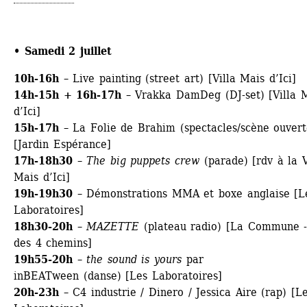
• Samedi 2 juillet
10h-16h
– Live painting (street art) [Villa Mais d’Ici]
14h-15h + 16h-17h
– Vrakka DamDeg (DJ-set) [Villa M
d’Ici]
15h-17h 
– La Folie de Brahim (spectacles/scène ouverte
[Jardin Espérance]
17h-18h30
– 
The big puppets crew
(parade) [rdv à la Vi
Mais d’Ici]
19h-19h30
– Démonstrations MMA et boxe anglaise [Le
Laboratoires]
18h30-20h
– 
MAZETTE
(plateau radio) [La Commune - 
des 4 chemins]
19h55-20h 
– 
the sound is yours
par 
inBEATween (danse) [Les Laboratoires]
20h-23h
– C4 industrie / Dinero / Jessica Aire (rap) [Le