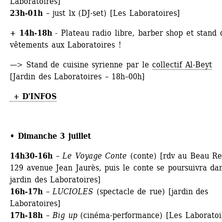
Laboratoires]
23h-01h
– just lx (DJ-set) [Les Laboratoires]
+ 14h-18h
- Plateau radio libre, barber shop et stand d
vêtements aux Laboratoires ! 
—> Stand de cuisine syrienne par le 
collectif Al-Beyt
[Jardin des Laboratoires – 18h–00h]
+ D'INFOS
• Dimanche 3 juillet
14h30-16h
– 
Le Voyage Conte
(conte) [rdv au Beau Rel
129 avenue Jean Jaurès, puis le conte se poursuivra dan
jardin des Laboratoires]
16h-17h
– 
LUCIOLES
(spectacle de rue) [jardin des 
Laboratoires]
17h-18h
– 
Big up
(cinéma-performance) [Les Laboratoi