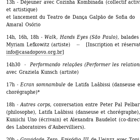
13h - Déjeuner avec Cozinha Kombinada (collectif activi
et artistique) 
et lancement du Teatro de Dança Galpão de Sofia do 
Amaral Osório
14h, 16h, 18h - 
Walk, Hands Eyes (
São Paulo
)
, balades
Myriam Lefkowitz (artiste) -- [Inscription et réservati
info@casadopovo.org.br
]
14h30 - 
Performando relações (Performer les relation
avec Graziela Kunsch (artiste)
17h - 
Ecran somnambule
de Latifa Laâbissi (danseuse et
chorégraphe)*
18h - 
Autres corps
, conversation entre Peter Pal Pelbart
(philosophe), Latifa Laâbissi (danseuse et chorégraphe),
Kuniichi Uno (écrivain) et Alexandra Baudelot (co-direct
des Laboratoires d’Aubervilliers).
20h - 
Gravidade Zero, Episódio III
de Ueinzz avec Toni 