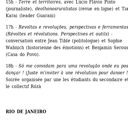
15h -
Terre et territoires,
avec Lúcio Flávio Pinto 
(journaliste), 
deolhonosruralistas
(revue en ligne) et Tia
Karai (leader Guarani)
17h - 
Revoltas e revoluções, perspectivas e ferramentas
(Révoltes et révolutions. Perspectives et outils
) - 
conversation entre Jean Tible (politologue) et Sophie 
Wahnich (historienne des émotions) et Benjamin Serouss
(Casa do Povo).
18h - 
Só me convidam para uma revolução onde eu pos
dançar ! (Juste m'inviter à une révolution pour danser !
Soirée organisée par une les étudiants du secondaire et
le collectif Rózà
RIO DE JANEIRO