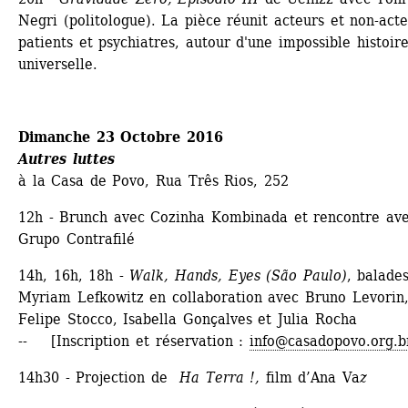
Negri (politologue). La pièce réunit acteurs et non-acteu
patients et psychiatres, autour d'une impossible histoire
universelle.
Dimanche 23 Octobre 2016 
Autres luttes
à la Casa de Povo, Rua Três Rios, 252
12h - Brunch avec Cozinha Kombinada et rencontre ave
Grupo Contrafilé
14h, 16h, 18h - 
Walk, Hands, Eyes (São Paulo)
, balades
Myriam Lefkowitz en collaboration avec Bruno Levorin,
Felipe Stocco, Isabella Gonçalves et Julia Rocha 
-- [Inscription et réservation : 
info@casadopovo.org.b
14h30 - Projection de 
Ha Terra !,
film d’Ana Va
z