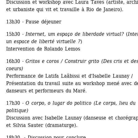
Discussion et workshop avec Laura Taves (artiste, archi
et urbaniste qui vit et travaille à Rio de Janeiro).
13h30 - Pause déjeuner
15h30 - 
Internet, um espaço de liberdade virtual? 
(
Inter
un espace de liberté virtuelle ?
)
Intervention de Rolando Lemos
16h30 - 
Gritos e coros / Construir grito (Des cris et des
coeurs)
Performance de Latifa Laâbissi et d'Isabelle Launay / 
Présentation du travail suite au workshop mené avec de
danseurs et performeurs du Maré.
17h30 - 
O corpo, o lugar do politico (Le corps, lieu du 
politique)
Discussion avec Isabelle Launay (danseuse et chorégrap
et Silvia Sauter (dramaturge).
18h30 - Discussion pour conclure