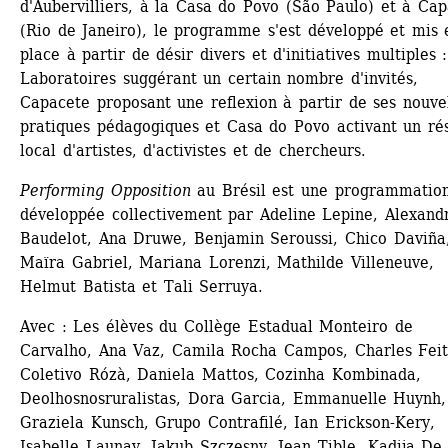
d'Aubervilliers, à la Casa do Povo (São Paulo) et à Cap
(Rio de Janeiro), le programme s'est développé et mis e
place à partir de désir divers et d'initiatives multiples :
Laboratoires suggérant un certain nombre d'invités, 
Capacete proposant une reflexion à partir de ses nouvel
pratiques pédagogiques et Casa do Povo activant un rés
local d'artistes, d'activistes et de chercheurs.
Performing Opposition
au Brésil est une programmation
développée collectivement par Adeline Lepine, Alexandr
Baudelot, Ana Druwe, Benjamin Seroussi, Chico Daviña,
Maïra Gabriel, Mariana Lorenzi, Mathilde Villeneuve, 
Helmut Batista et Tali Serruya.
Avec : Les élèves du Collège Estadual Monteiro de 
Carvalho, Ana Vaz, Camila Rocha Campos, Charles Feito
Coletivo Rózà, Daniela Mattos, Cozinha Kombinada, 
Deolhosnosruralistas, Dora Garcia, Emmanuelle Huynh, 
Graziela Kunsch, Grupo Contrafilé, Ian Erickson-Kery, 
Isabelle Launay, Jakub Szczesny, Jean Tible, Kadija De 