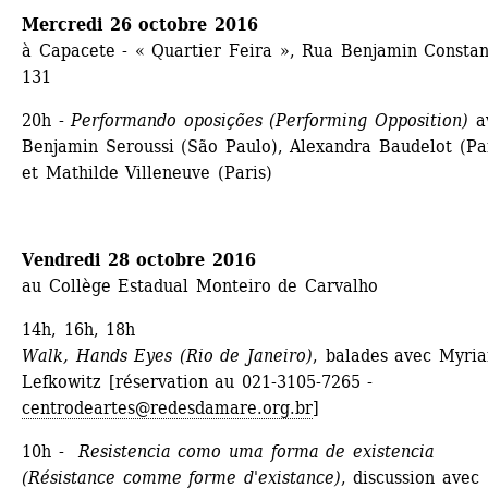
Mercredi 26 octobre 2016
à Capacete - « Quartier Feira », Rua Benjamin Constant
131
20h - 
Performando oposições (Performing Opposition)
av
Benjamin Seroussi (São Paulo), Alexandra Baudelot (Par
et Mathilde Villeneuve (Paris)
Vendredi 28 octobre 2016
au Collège Estadual Monteiro de Carvalho
14h, 16h, 18h
Walk, Hands Eyes (Rio de Janeiro)
, balades avec Myria
Lefkowitz [réservation au 021-3105-7265 - 
centrodeartes@redesdamare.org.br
]
10h - 
Resistencia como uma forma de existencia 
(Résistance comme forme d'existance)
, discussion avec 