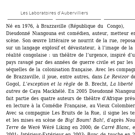
Skip 
Les Laboratoires d’Aubervilliers
to 
main 
Né en 1976, à Brazzaville (République du Congo), 
Dieudonné Niangouna est comédien, auteur, metteur en
content
scène. Son œuvre littéraire se nourrit de la rue, reposa
sur un langage explosif et dévastateur, à l’image de la 
réalité congolaise : un théâtre de l’urgence, inspiré d’u
pays ravagé par des années de guerre civile et par les 
séquelles de la colonisation française. Avec les compagn
de Brazzaville, il joue, entre autres, dans 
Le Revizor
de
Gogol, 
L’exception et la règle
de B. Brecht, 
La liberté 
autres
de Caya Mackhélé. En 2005 Dieudonné Niangoun
fait partie des quatre auteurs de théâtre d’Afrique prés
en lecture à la Comédie Française, au Vieux Colombier.
Avec sa compagnie Les Bruits de la Rue, il signe les tex
et les mises en scène de 
Big! Boum! Bah!
, d’après 
Nouv
Terre
de Weré Wéré Liking en 2000; de 
Carré Blanc
, e
2001; 
Intérieur-Extérieur
en 2003; 
Banc de touche
en 20