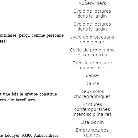
Aubervilliers
Cycle de lectures 
dans le Jardin
Cycle de lectures 
dans le Jardin
antillaise, perçu comme personne 
cycle de projections 
ues)
en plein air
Cycle de projections 
et rencontres
Dans la démesure 
du possible
danse
Danse
Deux solos 
t une fois le groupe constitué
chorégraphiques
res d’Aubervilliers
Écritures 
contemporaines 
interdisciplinaires
Elsa Dorlin
Empruntez des 
œuvres
rue Lécuyer 93300 Aubervilliers