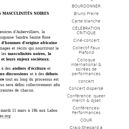
BOURDONNER
 MASCULINITÉS NOIRES
Bruno Freire
Carte blanche
CÉLÉBRATION 
oires d’Aubervilliers, la 
CRITIQUE
niquaise Sandra Sainte Rose 
Ciné-concert
 d’hommes d’origine africaine 
Collectif Faux 
gnages et récits qui nourriront le 
Plafond 
 les 
masculinités noires, la 
l et leurs enjeux sociétaux.
Colloque 
international & 
a à des 
ateliers d’écriture
et 
soirées de 
performances 
ons-discussions
et à des 
débats 
ère
tout au long du processus est 
concert
us sera défini collectivement afin 
Concert dispersé
ntraintes de chacun.
Conférence, queer 
merch & djset
Conférences-
: mardi 11 mars à 19h aux Labos.
Performances
es.org
COUR
Craig Shepard à 