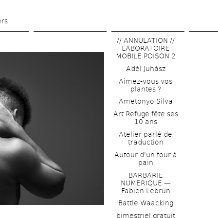
Skip 
to 
ers
main 
// ANNULATION // 
content
LABORATOIRE 
MOBILE POISON 2
Adél Juhász
Aimez-vous vos 
plantes ?
Ametonyo Silva
Art Refuge fête ses 
10 ans
Atelier parlé de 
traduction
Autour d'un four à 
pain
BARBARIE 
NUMERIQUE — 
Fabien Lebrun
Battle Waacking
bimestriel gratuit