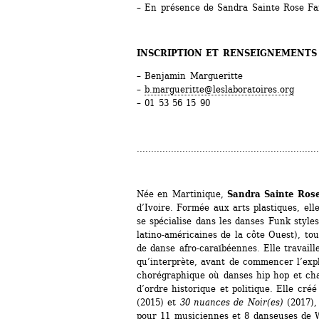
– En présence de Sandra Sainte Rose F
INSCRIPTION ET RENSEIGNEMENTS
– Benjamin Margueritte
– 
b.margueritte@leslaboratoires.org
– 01 53 56 15 90
................................................................
Née en Martinique, 
Sandra Sainte Ros
d’Ivoire. Formée aux arts plastiques, ell
se spécialise dans les danses Funk style
latino-américaines de la côte Ouest), to
de danse afro-caraïbéennes. Elle travaill
qu’interprète, avant de commencer l’expl
chorégraphique où danses hip hop et chan
d’ordre historique et politique. Elle créé
(2015) et 
30 nuances de Noir(es)
(2017), 
pour 11 musiciennes et 8 danseuses de W