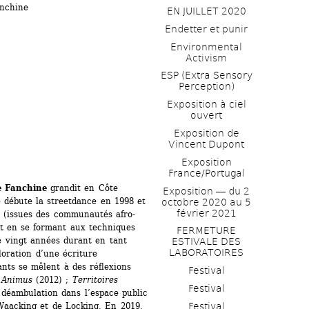
anchine
EN JUILLET 2020
Endetter et punir
Environmental 
Activism
ESP (Extra Sensory 
Perception)
Exposition à ciel 
ouvert
Exposition de 
Vincent Dupont
Exposition 
France/Portugal
e Fanchine
grandit en Côte 
Exposition ― du 2 
e débute la streetdance en 1998 et 
octobre 2020 au 5 
février 2021
s (issues des communautés afro-
ut en se formant aux techniques 
FERMETURE 
e vingt années durant en tant 
ESTIVALE DES 
LABORATOIRES
oration d’une écriture 
ts se mêlent à des réflexions 
Festival
 
Animus
(2012) ; 
Territoires
Festival
déambulation dans l’espace public 
aacking et de Locking. En 2019, 
Festival