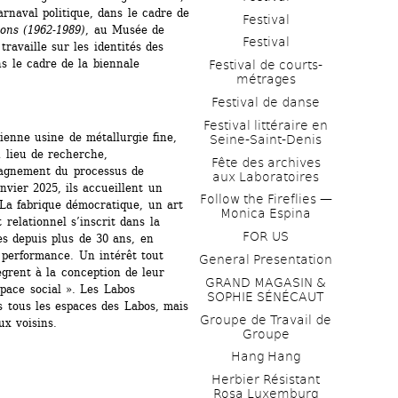
arnaval politique, dans le cadre de 
Festival
ons (1962-1989)
, au Musée de 
Festival
travaille sur les identités des 
 le cadre de la biennale 
Festival de courts-
métrages 
Festival de danse
Festival littéraire en 
enne usine de métallurgie fine, 
Seine-Saint-Denis
lieu de recherche, 
Fête des archives 
pagnement du processus de 
aux Laboratoires
nvier 2025, ils accueillent un 
Follow the Fireflies — 
La fabrique démocratique, un art 
Monica Espina
 relationnel s’inscrit dans la 
FOR US
s depuis plus de 30 ans, en 
a performance. Un intérêt tout 
General Presentation
ègrent à la conception de leur 
GRAND MAGASIN & 
space social ». Les Labos 
SOPHIE SÉNÉCAUT
 tous les espaces des Labos, mais 
Groupe de Travail de 
ux voisins.
Groupe
Hang Hang
Herbier Résistant 
Rosa Luxemburg