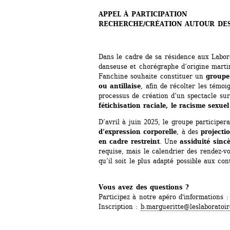
APPEL À PARTICIPATION
RECHERCHE/CRÉATION AUTOUR DES
Dans le cadre de sa résidence aux Laborat
danseuse et chorégraphe d’origine marti
Fanchine souhaite constituer un 
groupe
ou antillaise
, afin de récolter les témoi
processus de création d’un spectacle sur
fétichisation raciale, le racisme sexue
D’avril à juin 2025, le groupe participer
d’expression corporelle
, à des 
projecti
en cadre restreint
. Une 
assiduité sinc
requise, mais le calendrier des rendez-vo
qu’il soit le plus adapté possible aux co
Vous avez des questions ?
Participez à notre apéro d'informations 
Inscription : 
b.margueritte@leslaboratoir