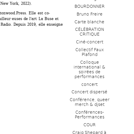
(New York, 2022).
BOURDONNER
ttonwood.Press. Elle est co-
Bruno Freire
illeur·euses de l'art La Buse et 
Carte blanche
adio. Depuis 2019, elle enseigne 
CÉLÉBRATION 
CRITIQUE
Ciné-concert
Collectif Faux 
Plafond 
Colloque 
international & 
soirées de 
performances 
concert
Concert dispersé
Conférence, queer 
merch & djset
Conférences-
Performances
COUR
Craig Shepard à 