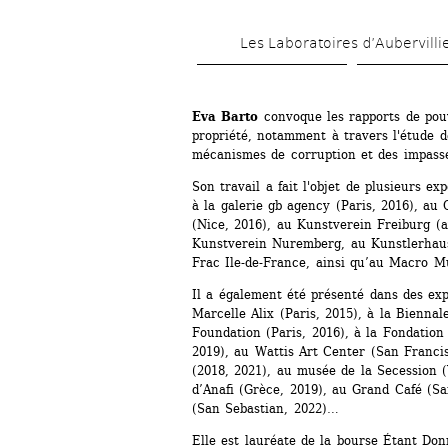
Les Laboratoires d’Aubervilli
Eva Barto
convoque les rapports de pouvo
propriété, notamment à travers l'étude d
mécanismes de corruption et des impasses
Son travail a fait l'objet de plusieurs e
à la galerie gb agency (Paris, 2016), au C
(Nice, 2016), au Kunstverein Freiburg (a
Kunstverein Nuremberg, au Kunstlerhaus 
Frac Ile-de-France, ainsi qu’au Macro 
Il a également été présenté dans des expos
Marcelle Alix (Paris, 2015), à la Biennal
Foundation (Paris, 2016), à la Fondation 
2019), au Wattis Art Center (San Francis
(2018, 2021), au musée de la Secession (
d’Anafi (Grèce, 2019), au Grand Café (Sai
(San Sebastian, 2022)…
Elle est lauréate de la bourse Étant Don