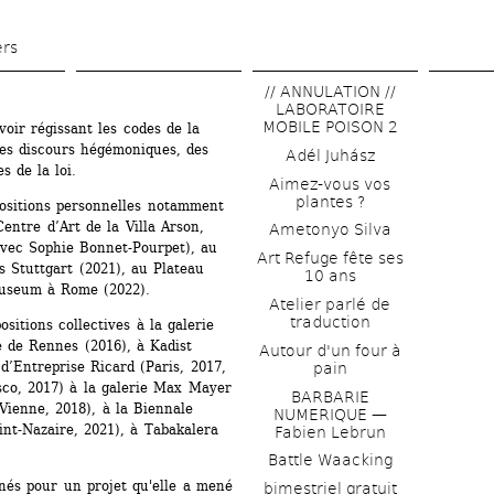
Skip 
to 
ers
main 
// ANNULATION // 
content
LABORATOIRE 
MOBILE POISON 2
ir régissant les codes de la 
es discours hégémoniques, des 
Adél Juhász
 de la loi.
Aimez-vous vos 
plantes ?
xpositions personnelles notamment 
entre d’Art de la Villa Arson, 
Ametonyo Silva
vec Sophie Bonnet-Pourpet), au 
Art Refuge fête ses 
Stuttgart (2021), au Plateau 
10 ans
Museum à Rome (2022).
Atelier parlé de 
traduction
itions collectives à la galerie 
e de Rennes (2016), à Kadist 
Autour d'un four à 
d’Entreprise Ricard (Paris, 2017, 
pain
co, 2017) à la galerie Max Mayer 
BARBARIE 
Vienne, 2018), à la Biennale 
NUMERIQUE — 
nt-Nazaire, 2021), à Tabakalera 
Fabien Lebrun
Battle Waacking
nés pour un projet qu'elle a mené 
bimestriel gratuit