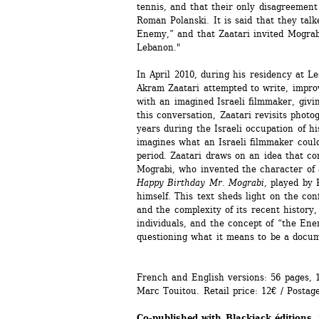
tennis, and that their only disagreement 
Roman Polanski. It is said that they talk
Enemy,” and that Zaatari invited Mograbi
Lebanon."
In April 2010, during his residency at Les
Akram Zaatari attempted to write, improv
with an imagined Israeli filmmaker, givi
this conversation, Zaatari revisits photo
years during the Israeli occupation of h
imagines what an Israeli filmmaker coul
period. Zaatari draws on an idea that co
Mograbi, who invented the character of a
Happy Birthday Mr. Mograbi
, played by 
himself. This text sheds light on the con
and the complexity of its recent history, 
individuals, and the concept of “the Ene
questioning what it means to be a docu
French and English versions: 56 pages, 1
Marc Touitou. Retail price: 12€ / Postage
Co-published with Blackjack éditions, 