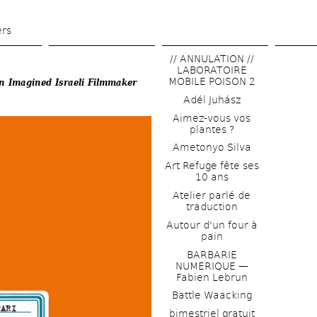
Skip 
to 
ers
main 
// ANNULATION // 
content
LABORATOIRE 
MOBILE POISON 2
n Imagined Israeli Filmmaker 
Adél Juhász
Aimez-vous vos 
plantes ?
Ametonyo Silva
Art Refuge fête ses 
10 ans
Atelier parlé de 
traduction
Autour d'un four à 
pain
BARBARIE 
NUMERIQUE — 
Fabien Lebrun
Battle Waacking
bimestriel gratuit