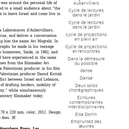
was around the personal life of 
Aubervilliers
ed to a small audience about “the 
Cycle de lectures 
 to leave Israel and come live in 
dans le Jardin
Cycle de lectures 
dans le Jardin
 Laboratoires d’Aubervilliers, 
cycle de projections 
ise, and deliver a conversation 
en plein air
ng him the name Avi Mograbi. In 
Cycle de projections 
graphs he made in his teenage 
et rencontres
is hometown, Saida, in 1982, and 
d have experienced in the same 
Dans la démesure 
mes from the filmmaker Avi 
du possible
 Palestinian producer in his film 
danse
Palestinian producer Daoud Kuttab 
Danse
flict between Israel and Lebanon, 
of drafting borders, mobility of 
Deux solos 
chorégraphiques
my,” while simultaneously 
mentary filmmaker today.
Écritures 
contemporaines 
interdisciplinaires
70 x 220 mm, color, 2012. Design: 
Elsa Dorlin
 fees: 3€
Empruntez des 
œuvres
Sternberg Press, Les 