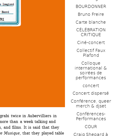
BOURDONNER
Bruno Freire
Carte blanche
CÉLÉBRATION 
CRITIQUE
Ciné-concert
Collectif Faux 
Plafond 
Colloque 
international & 
soirées de 
performances 
concert
Concert dispersé
Conférence, queer 
merch & djset
Conférences-
rabi twice in Aubervilliers in 
Performances
 more than a week talking and 
COUR
 and films. It is said that they 
re Musique
, that they played table 
Craig Shepard à 