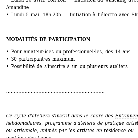
Amandine
• Lundi 5 mai, 18h-20h — Initiation à l’électro avec Sh
MODALITÉS DE PARTICIPATION
• Pour amateur·ices ou professionnel·les, dès 14 ans
• 30 participant·es maximum
• Possibilité de s'inscrire à un ou plusieurs ateliers
................................................................
Ce cycle d'ateliers s'inscrit dans le cadre des 
Entrainem
hebdomadaires
, programme d'ateliers de pratique artist
ou artisanale, animés par les artistes en résidence ou 
invité·es des Labos.