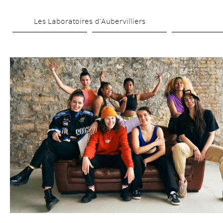
Skip 
Les Laboratoires d’Aubervilliers
to 
main 
content