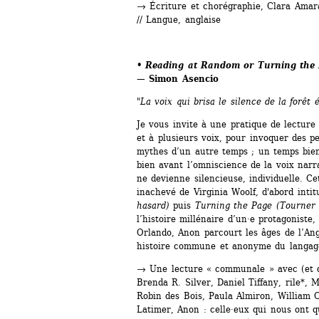
→
Écriture et chorégraphie, Clara Amaral
// Langue, anglaise
• Reading at Random or Turning the 
— Simon Asencio
"La voix qui brisa le silence de la forêt é
Je vous invite à une pratique de lecture 
et à plusieurs voix, pour invoquer des p
mythes d’un autre temps ; un temps bien 
bien avant l’omniscience de la voix narra
ne devienne silencieuse, individuelle. Cet
inachevé de Virginia Woolf, d'abord intit
hasard)
puis 
Turning the Page (Tourner 
l’histoire millénaire d’un·e protagoniste
Orlando, Anon parcourt les âges de l’Ang
histoire commune et anonyme du langag
→
Une lecture « communale » avec (et da
Brenda R. Silver, Daniel Tiffany, rile*, M
Robin des Bois, Paula Almiron, William 
Latimer, Anon : celle·eux qui nous ont qui