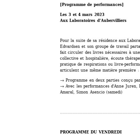
[Programme de performances] 
Les 3 et 4 mars 2023
Aux Laboratoires d'Aubervilliers
Pour la suite de sa résidence aux Laborat
Edvardsen et son groupe de travail part
fait circuler des livres nécessaires à un
collective et hospitalière, écoute thérap
pratique de respirations ou livre-perform
articulent une même matière première : l
→ Programme en deux parties conçu pa
→ Avec les performances d'Anne Juren, It
Amaral, Simon Asencio (samedi)
................................................................
PROGRAMME DU VENDREDI