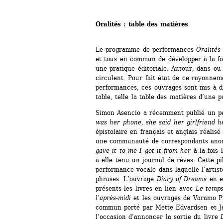
Oralités : table des matières
Le programme de performances 
Oralités
et tous en commun de développer à la fo
une pratique éditoriale. Autour, dans ou 
circulent. Pour fait état de ce rayonne
performances, ces ouvrages sont mis à di
table, telle la table des matières d’une p
Simon Asencio a récemment publié un pet
was her phone, she said her girlfriend h
épistolaire en français et anglais réalis
une communauté de correspondants anon
gave it to me I got it from her 
à la fois 
a elle tenu un journal de rêves. Cette pi
performance vocale dans laquelle l’artist
phrases. L’ouvrage 
Diary of Dreams
en es
présents les livres en lien avec 
Le temps 
l’après-midi
et les ouvrages de Varamo Pre
commun porté par Mette Edvardsen et Jer
l’occasion d’annoncer la sortie du livre 