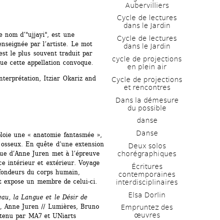
Aubervilliers
Cycle de lectures 
dans le Jardin
nom d’"ujjayi", est une 
Cycle de lectures 
nseignée par l’artiste. Le mot 
dans le Jardin
 est le plus souvent traduit par 
cycle de projections 
que cette appellation convoque.
en plein air
nterprétation, Itziar Okariz and 
Cycle de projections 
et rencontres
Dans la démesure 
du possible
danse
Danse
loie une « anatomie fantasmée », 
 osseux. En quête d’une extension 
Deux solos 
ue d’Anne Juren met à l’épreuve 
chorégraphiques
ce intérieur et extérieur. Voyage 
Écritures 
fondeurs du corps humain, 
contemporaines 
t expose un membre de celui-ci.
interdisciplinaires
Elsa Dorlin
, la Langue et le Désir de 
, Anne Juren // Lumières, Bruno 
Empruntez des 
œuvres
utenu par MA7 et UNiarts 