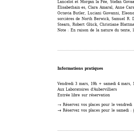
Lancelot et Morgan la Fée, Stefan Govaar
Élisabethain·es, Clara Amaral, Anne Car
Octavia Butler, Luciani Giovanni, Eleonor
sorcières de North Berwick, Samuel R. D
Stearn, Robert Glück, Christiane Blattman
Note : En raison de la nature du texte, l
................................................................
Informations pratiques
Vendredi 3 mars, 19h + samedi 4 mars, 
Aux Laboratoires d'Aubervilliers
Entrée libre sur réservation
→
Réservez vos places pour le vendredi 
→
Réservez vos places pour le samedi : 
................................................................