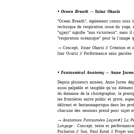
• Ocean Breath
— Itziar Okariz
"Ocean Breath", également connu sous le 
technique de respiration issue du yoga, e
"ujjayi" signifie "moi victorieux", mais il
"respiration océanique" pour la l’image 
→
Concept, Itziar Okariz // Création et i
Izar Ocariz // Performance sans paroles
• Fantasmical Anatomy
— Anne Juren
Depuis plusieurs années, Anne Juren dép
aussi palpable et tangible qu’un élément
du domaine de la chorégraphie, la pratiq
les frontières entre public et privé, espa
délirant et fantasmagorique dans les pro
chacune des sessions prend pour sujet e
→
Anatomies Fantasmées Leçon#1 La Peau
Langage 
: Concept, texte et performance
Pocheron // Son, Paul Kotal // Projet so