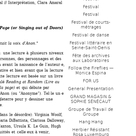
 // Interprétation, Clara Amaral 
Festival
Festival
Festival de courts-
métrages 
Page (or Singing out of Doors)
Festival de danse
Festival littéraire en 
tait la voix d’Anon."
Seine-Saint-Denis
: une lecture à plusieurs niveaux 
Fête des archives 
ersonnes, des personnages et des 
aux Laboratoires
avant la naissance de l’auteur·e, 
Follow the Fireflies — 
tive et bien avant que la lecture 
Monica Espina
te lecture est basée sur un livre 
FOR US
ulé 
Reading at Random (Lire au 
la page)
et qui débute par 
General Presentation
, Anon (ou “Anonyme”). Tel·le un·e 
GRAND MAGASIN & 
leterre pour y dessiner une 
SOPHIE SÉNÉCAUT
e.
Groupe de Travail de 
Groupe
ns le désordre): Virginia Woolf, 
aria DiBattista, Clarissa Dalloway, 
Hang Hang
Caxton, Ursula K. Le Guin, Hugh 
Herbier Résistant 
ttés et celle·eux à venir, 
Rosa Luxemburg