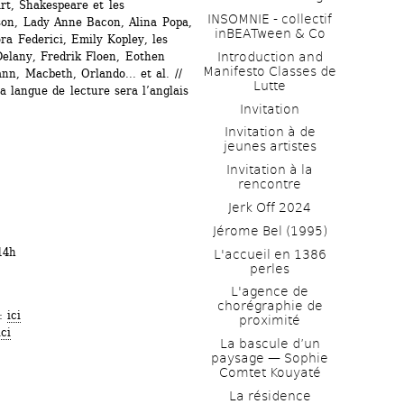
t, Shakespeare et les 
INSOMNIE - collectif 
son, Lady Anne Bacon, Alina Popa, 
inBEATween & Co
a Federici, Emily Kopley, les 
elany, Fredrik Floen, Eothen 
Introduction and 
Manifesto Classes de 
n, Macbeth, Orlando... et al. // 
Lutte
a langue de lecture sera l’anglais
Invitation
Invitation à de 
jeunes artistes 
Invitation à la 
rencontre
Jerk Off 2024
Jérome Bel (1995)
14h
L'accueil en 1386 
perles
L'agence de 
chorégraphie de 
: 
ici
proximité
ici
La bascule d’un 
paysage — Sophie 
Comtet Kouyaté
La résidence