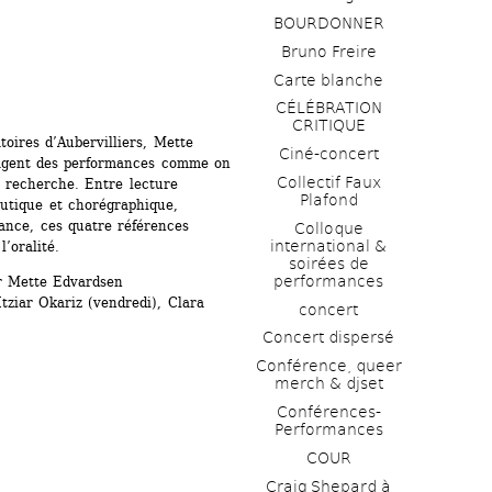
BOURDONNER
Bruno Freire
Carte blanche
CÉLÉBRATION 
CRITIQUE
oires d’Aubervilliers, Mette 
Ciné-concert
agent des performances comme on 
Collectif Faux 
e recherche. Entre lecture 
Plafond 
eutique et chorégraphique, 
ance, ces quatre références 
Colloque 
international & 
’oralité.
soirées de 
performances 
r Mette Edvardsen
ziar Okariz (vendredi), Clara 
concert
Concert dispersé
Conférence, queer 
merch & djset
Conférences-
Performances
COUR
Craig Shepard à 