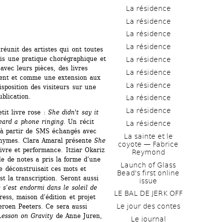
La résidence
La résidence
La résidence
La résidence
réunit des artistes qui ont toutes 
is une pratique chorégraphique et 
La résidence
avec leurs pièces, des livres 
La résidence
ment et comme une extension aux 
La résidence
sposition des visiteurs sur une 
ublication.
La résidence
La résidence
it livre rose : 
She didn't say it 
eard a phone ringing
. Un récit 
La résidence
é à partir de SMS échangés avec 
La sainte et le 
ymes. Clara Amaral présente 
She 
coyote — Fabrice 
livre et performance. Itziar Okariz 
Reymond
le de notes a pris la forme d’une 
Launch of Glass 
e déconstruisait ces mots et 
Bead's first online 
t la transcription. Seront aussi 
issue
s’est endormi dans le soleil de 
LE BAL DE JERK OFF
ss, maison d’édition et projet 
Le jour des contes
oen Peeters. Ce sera aussi 
Lesson on Gravity
de Anne Juren, 
Le journal