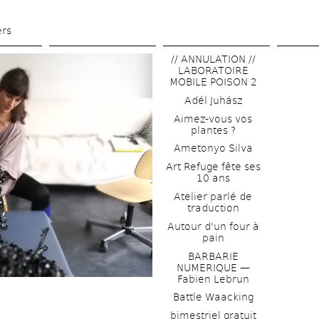
Skip 
to 
ers
main 
// ANNULATION // 
content
LABORATOIRE 
MOBILE POISON 2
Adél Juhász
Aimez-vous vos 
plantes ?
Ametonyo Silva
Art Refuge fête ses 
10 ans
Atelier parlé de 
traduction
Autour d'un four à 
pain
BARBARIE 
NUMERIQUE — 
Fabien Lebrun
Battle Waacking
bimestriel gratuit