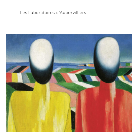
Skip 
Les Laboratoires d’Aubervilliers
to 
main 
content