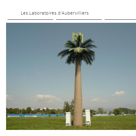
Skip 
Les Laboratoires d’Aubervilliers
to 
main 
content