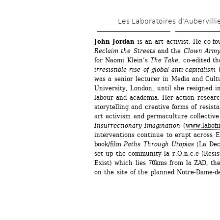
Les Laboratoires d’Aubervilli
John Jordan 
is an art activist. He co-f
Reclaim the Streets
and the 
Clown Arm
for Naomi Klein’s 
The Take
, co-edited t
irresistible rise of global anti-capitalism
(
was a senior lecturer in Media and Cultu
University, London, until she resigned 
labour and academia. Her action research
storytelling and creative forms of resist
art activism and permaculture collective
Insurrectionary Imagination
(
www.labofii
interventions continue to erupt across E
book/film 
Paths Through Utopias
(La Deco
set up the community la r.O.n.c.e (Resist
Exist) which lies 70kms from la ZAD, the
on the site of the planned Notre-Dame-de