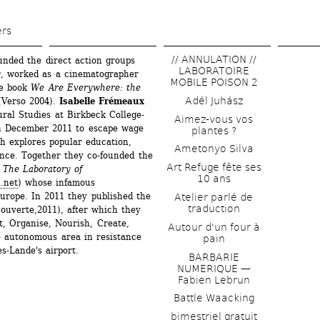
Skip 
to 
ers
main 
// ANNULATION // 
ounded the direct action groups 
content
LABORATOIRE 
y
, worked as a cinematographer 
MOBILE POISON 2
he book 
We Are Everywhere: the 
Adél Juhász
Verso 2004).
Isabelle Frémeaux 
ral Studies at Birkbeck College-
Aimez-vous vos 
in December 2011 to escape wage 
plantes ?
 explores popular education, 
Ametonyo Silva
ance. Together they co-founded the 
Art Refuge fête ses 
 
The Laboratory of 
10 ans
.net
) whose infamous 
urope. In 2011 they published the 
Atelier parlé de 
traduction
uverte,2011), after which they 
, Organise, Nourish, Create, 
Autour d'un four à 
 autonomous area in resistance 
pain
s-Lande's airport.
BARBARIE 
NUMERIQUE — 
Fabien Lebrun
Battle Waacking
bimestriel gratuit