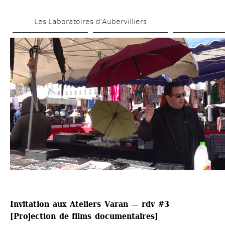
Skip 
Les Laboratoires d’Aubervilliers
to 
main 
content
Invitation aux Ateliers Varan — rdv #3
[Projection de films documentaires]