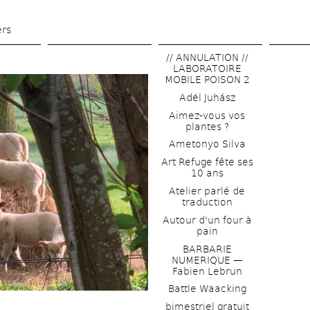
Skip 
to 
ers
main 
// ANNULATION // 
content
LABORATOIRE 
MOBILE POISON 2
Adél Juhász
Aimez-vous vos 
plantes ?
Ametonyo Silva
Art Refuge fête ses 
10 ans
Atelier parlé de 
traduction
Autour d'un four à 
pain
BARBARIE 
NUMERIQUE — 
Fabien Lebrun
Battle Waacking
bimestriel gratuit