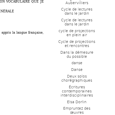
MON VOCABULAIRE QUE JE 
Aubervilliers
Cycle de lectures 
ÉNÉRALE
dans le Jardin
Cycle de lectures 
dans le Jardin
cycle de projections 
ppris la langue française, 
en plein air
Cycle de projections 
et rencontres
Dans la démesure 
du possible
danse
Danse
Deux solos 
chorégraphiques
Écritures 
contemporaines 
interdisciplinaires
Elsa Dorlin
Empruntez des 
œuvres