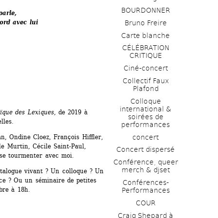
BOURDONNER
arle, 
ord avec lui
Bruno Freire
Carte blanche
CÉLÉBRATION 
CRITIQUE
Ciné-concert
Collectif Faux 
Plafond 
Colloque 
international & 
ïque des Lexiques
, de 2019 à 
soirées de 
lles.
performances 
concert
n, Ondine Cloez, François Hiffler, 
 Murtin, Cécile Saint-Paul, 
Concert dispersé
e se tourmenter avec moi.
Conférence, queer 
merch & djset
atalogue vivant ? Un colloque ? Un 
e ? Ou un séminaire de petites 
Conférences-
bre à 18h.
Performances
COUR
Craig Shepard à 