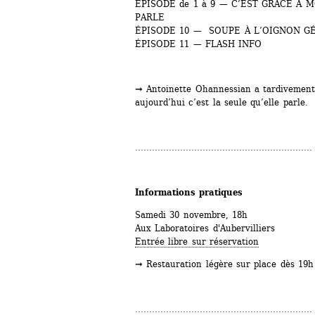
ÉPISODE de 1 à 9 — C’EST GRÂCE À 
PARLE
ÉPISODE 10 — SOUPE À L’OIGNON G
ÉPISODE 11 — FLASH INFO
➞ Antoinette Ohannessian a tardivement a
aujourd’hui c’est la seule qu’elle parle.
...............................................................
Informations pratiques
Samedi 30 novembre, 18h
Aux Laboratoires d'Aubervilliers
Entrée libre sur réservation
➞ Restauration légère sur place dès 19h
...............................................................