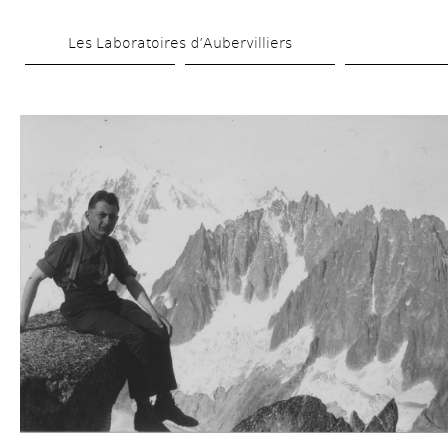
Skip 
Les Laboratoires d’Aubervilliers
to 
main 
content