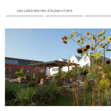
Skip 
Les Laboratoires d’Aubervilliers
to 
main 
content